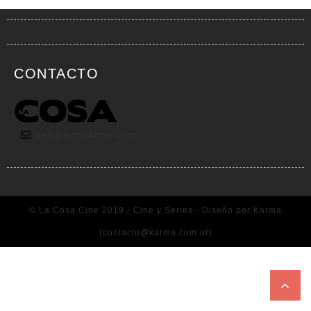
CONTACTO
web@lacosacine.com
© La Cosa Cine 2019 - Cine y Series - Diseño por Karma
(
contacto@karma.com.ar
)