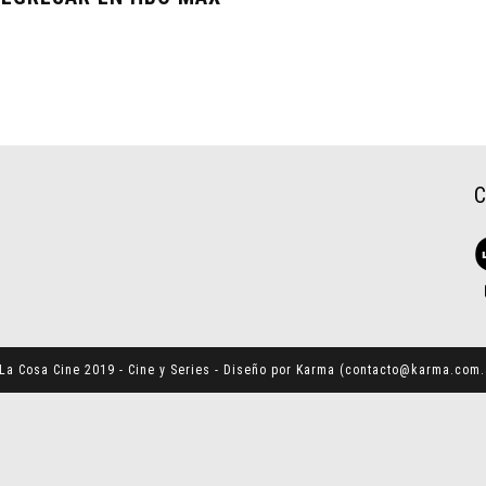
La Cosa Cine 2019 - Cine y Series - Diseño por Karma (
contacto@karma.com.