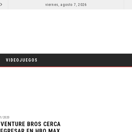
SECUELA DE JURASSIC WORLD REBIRTH PIERDE DIRECTOR
viernes, agosto 7, 2026
CINE
VIDEOJUEGOS
1/2020
 VENTURE BROS CERCA
REGRESAR EN HBO MAX