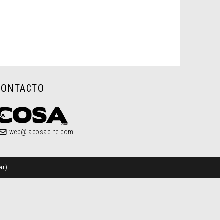
CONTACTO
web@lacosacine.com
ar
)