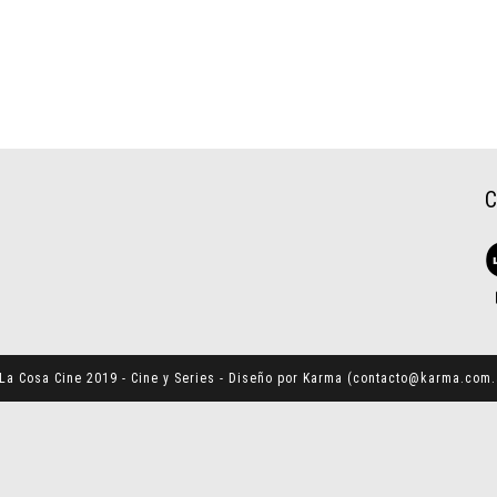
La Cosa Cine 2019 - Cine y Series - Diseño por Karma (
contacto@karma.com.