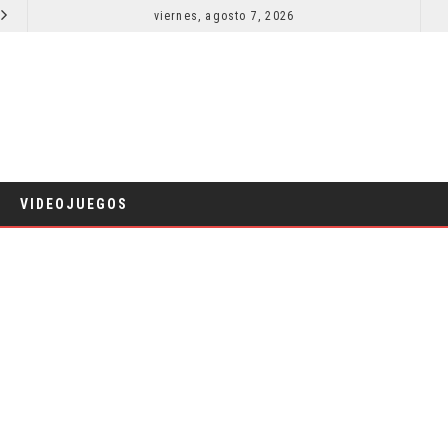
EL LIVE-ACTION DE ZELDA ELIGE A SU VILLANO
viernes, agosto 7, 2026
LA NOCHE DEL DEMONIO: ESTÁN ENTRE NOSOTROS 
CINE
VIDEOJUEGOS