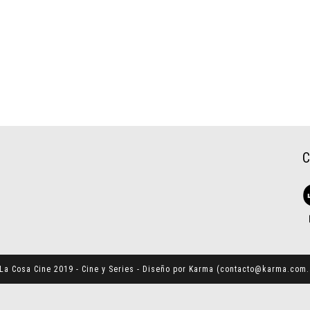
La Cosa Cine 2019 - Cine y Series - Diseño por Karma (
contacto@karma.com.