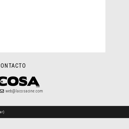
CONTACTO
web@lacosacine.com
ar
)