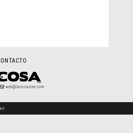
CONTACTO
web@lacosacine.com
ar
)