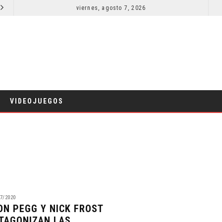
EL LIVE-ACTION DE ZELDA ELIGE A SU VILLANO
viernes, agosto 7, 2026
LA NOCHE DEL DEMONIO: ESTÁN ENTRE NOSOTROS 
CINE
VIDEOJUEGOS
7/2020
ON PEGG Y NICK FROST
TAGONIZAN LAS