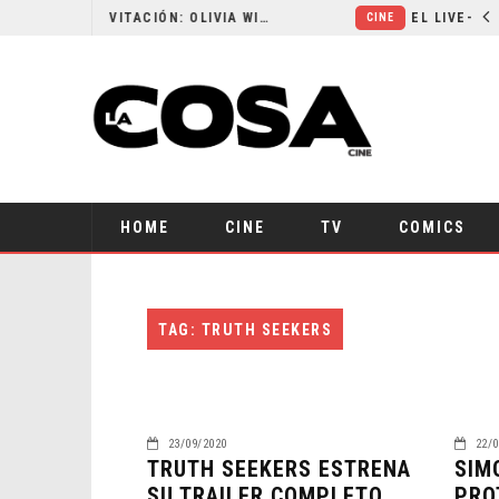
RESEÑA LA INVITACIÓN: OLIVIA WILDE REFLEXIONA SOBRE LA VIDA CONYUGAL
CINE
HOME
CINE
TV
COMICS
TAG: TRUTH SEEKERS
23/09/2020
22/0
TRUTH SEEKERS ESTRENA
SIM
SU TRAILER COMPLETO
PRO