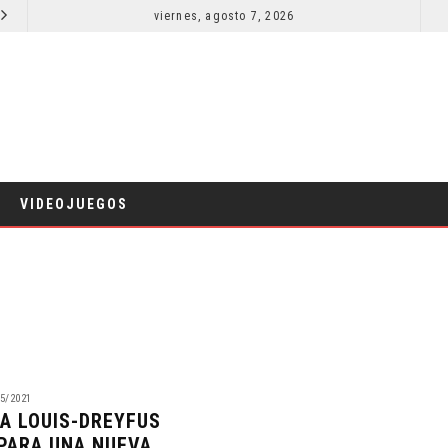
SECUELA DE JURASSIC WORLD REBIRTH PIERDE DIRECTOR
viernes, agosto 7, 2026
RESEÑA LA INVITACIÓN: OLIVIA WILDE REFLEXIONA SOBRE LA VIDA
CINE
VIDEOJUEGOS
5/2021
IA LOUIS-DREYFUS
PARA UNA NUEVA