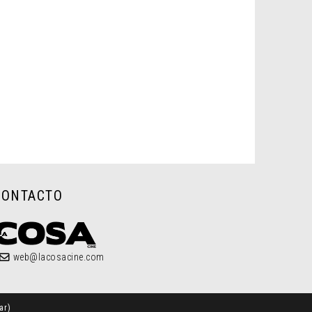
CONTACTO
web@lacosacine.com
ar
)