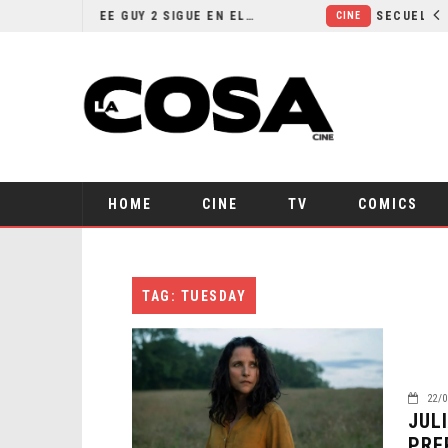
¿POR QUÉ FREE GUY 2 SIGUE EN EL LIMBO?
CINE
HOME
CINE
TV
COMICS
TAG: TUESDAY
22/0
JUL
PRE