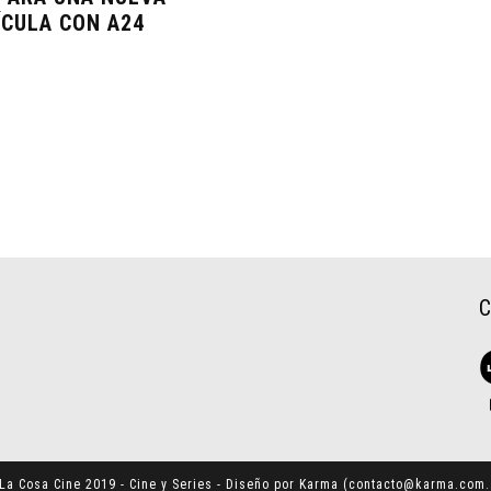
ÍCULA CON A24
La Cosa Cine 2019 - Cine y Series - Diseño por Karma (
contacto@karma.com.