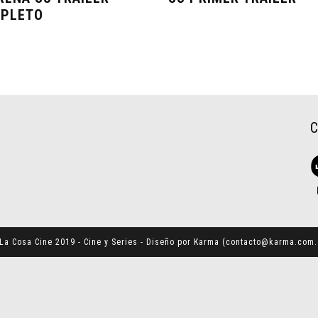
PLETO
La Cosa Cine 2019 - Cine y Series - Diseño por Karma (
contacto@karma.com.