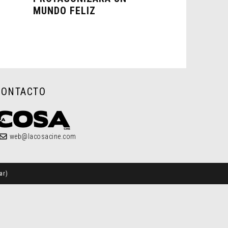
MUNDO FELIZ
CONTACTO
web@lacosacine.com
ar
)