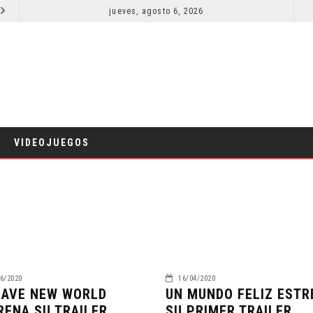
EL LIVE-ACTION DE ZELDA ELIGE A SU VILLANO
jueves, agosto 6, 2026
LA NOCHE DEL DEMONIO: ESTÁN ENTRE NOSOTROS – TRAILER FINAL
CINE
VIDEOJUEGOS
6/2020
16/04/2020
RAVE NEW WORLD
UN MUNDO FELIZ ESTR
RENA SU TRAILER
SU PRIMER TRAILER