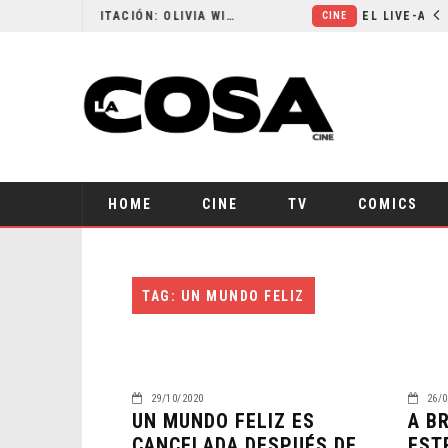
RESEÑA LA INVITACIÓN: OLIVIA WILDE REFLEXIONA SOBRE LA VIDA CONYUGAL
CINE
HOME
CINE
TV
COMICS
TAG: UN MUNDO FELIZ
29/10/2020
26/0
UN MUNDO FELIZ ES
A B
CANCELADA DESPUÉS DE
EST