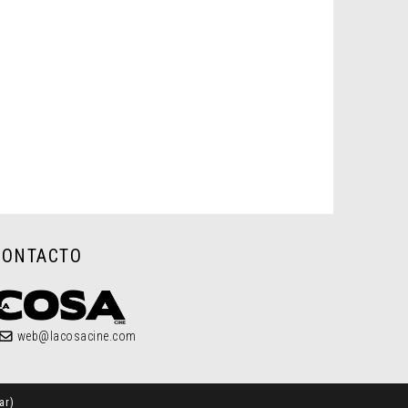
CONTACTO
web@lacosacine.com
ar
)