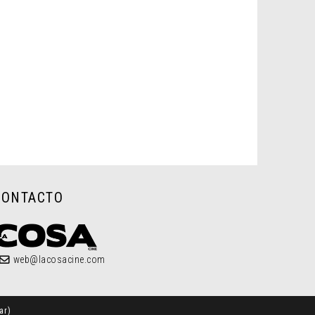
CONTACTO
web@lacosacine.com
ar
)