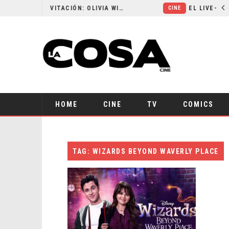
RESEÑA LA INVITACIÓN: OLIVIA WILDE REFLEXIONA SOBRE LA VIDA CONYUGAL
CINE
HOME
CINE
TV
COMICS
TAG: WIZARDS BEYOND WAVERLY PLACE