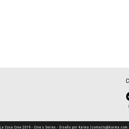
La Cosa Cine 2019 - Cine y Series - Diseño por Karma (
contacto@karma.com.