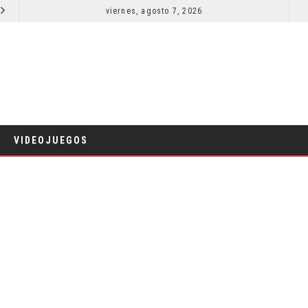
EL LIVE-ACTION DE ZELDA ELIGE A SU VILLANO
viernes, agosto 7, 2026
CINE
VIDEOJUEGOS