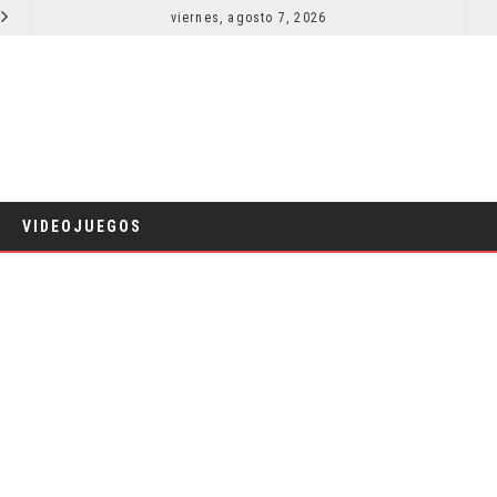
RESEÑA LA INVITACIÓN: OLIVIA WILDE REFLEXIONA SOBRE LA VIDA CONYUGAL
viernes, agosto 7, 2026
CINE
VIDEOJUEGOS