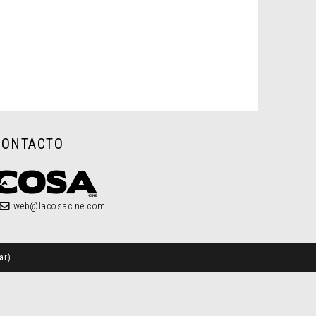
CONTACTO
web@lacosacine.com
ar
)