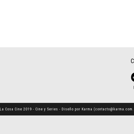
La Cosa Cine 2019 - Cine y Series - Diseño por Karma (
contacto@karma.com.