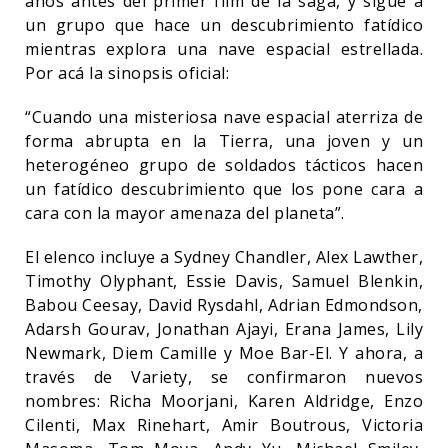
años antes del primer film de la saga, y sigue a
un grupo que hace un descubrimiento fatídico
mientras explora una nave espacial estrellada.
Por acá la sinopsis oficial:
“Cuando una misteriosa nave espacial aterriza de
forma abrupta en la Tierra, una joven y un
heterogéneo grupo de soldados tácticos hacen
un fatídico descubrimiento que los pone cara a
cara con la mayor amenaza del planeta”.
El elenco incluye a Sydney Chandler, Alex Lawther,
Timothy Olyphant, Essie Davis, Samuel Blenkin,
Babou Ceesay, David Rysdahl, Adrian Edmondson,
Adarsh Gourav, Jonathan Ajayi, Erana James, Lily
Newmark, Diem Camille y Moe Bar-El. Y ahora, a
través de Variety, se confirmaron nuevos
nombres: Richa Moorjani, Karen Aldridge, Enzo
Cilenti, Max Rinehart, Amir Boutrous, Victoria