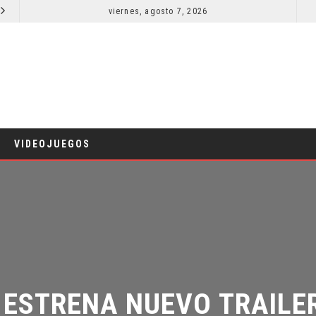
ELDA ELIGE A SU VILLANO
viernes, agosto 7, 2026
LA NOCHE DEL DEMONIO: ESTÁN ENTRE NOSOTROS – TRAILER FINAL
CINE
VIDEOJUEGOS
ESTRENA NUEVO TRAILER 