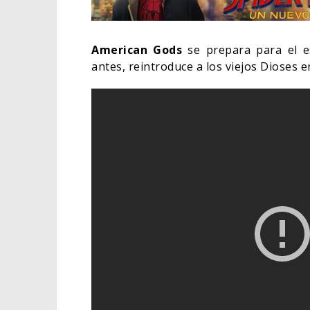
American Gods
se prepara para el 
antes, reintroduce a los viejos Dioses 
ORLA
HABE
BAT
CINE