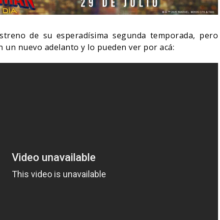
estreno de su esperadísima segunda temporada, pero
en un nuevo adelanto y lo pueden ver por acá:
NDO BLOOM AFIRMA
R RECHAZADO SER
SPIDER-MAN: UN NUEVO
MAN
DÍA ESTÁ IMPARABLE
05/08/2026
05/08/2026
CINE