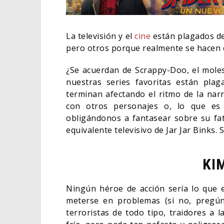
La televisión y el
cine
están plagados d
pero otros porque realmente se hacen 
¿Se acuerdan de Scrappy-Doo, el mole
nuestras series favoritas están plaga
terminan afectando el ritmo de la nar
con otros personajes o, lo que es
obligándonos a fantasear sobre su fatí
equivalente televisivo de Jar Jar Binks.
ORLANDO BLOOM AFIRMA
KI
HABER RECHAZADO SER
BATMAN
Ningún héroe de acción sería lo que e
05/08/2026
CINE
meterse en problemas (si no, pregúnt
terroristas de todo tipo, traidores a 