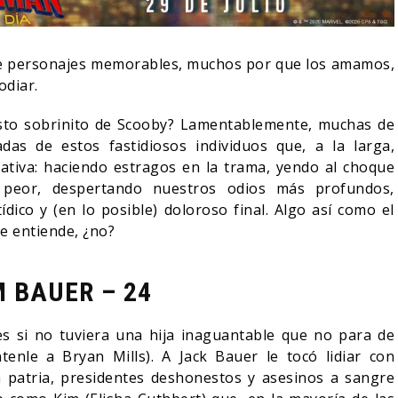
e personajes memorables, muchos por que los amamos,
odiar.
sto sobrinito de Scooby? Lamentablemente, muchas de
das de estos fastidiosos individuos que, a la larga,
rativa: haciendo estragos en la trama, yendo al choque
 peor, despertando nuestros odios más profundos,
dico y (en lo posible) doloroso final. Algo así como el
 Se entiende, ¿no?
RESEÑA LA INVI
M BAUER – 24
SPIDER-MAN: UN NUEVO
OLIVIA WILDE R
DÍA ESTÁ IMPARABLE
SOBRE LA VIDA
s si no tuviera una hija inaguantable que no para de
05/08/2026
06/08/2026
CINE
CINE
enle a Bryan Mills). A Jack Bauer le tocó lidiar con
la patria, presidentes deshonestos y asesinos a sangre