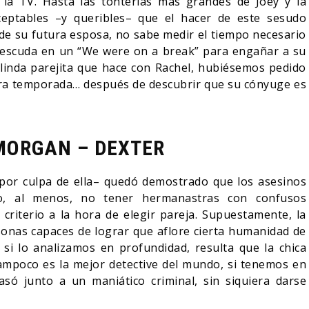
la TV. Hasta las tonterías más grandes de Joey y la
eptables –y queribles– que el hacer de este sesudo
e su futura esposa, no sabe medir el tiempo necesario
 escuda en un “We were on a break” para engañar a su
 linda parejita que hace con Rachel, hubiésemos pedido
mera temporada… después de descubrir que su cónyuge es
MORGAN – DEXTER
 por culpa de ella– quedó demostrado que los asesinos
 o, al menos, no tener hermanastras con confusos
criterio a la hora de elegir pareja. Supuestamente, la
onas capaces de lograr que aflore cierta humanidad de
 si lo analizamos en profundidad, resulta que la chica
ampoco es la mejor detective del mundo, si tenemos en
só junto a un maniático criminal, sin siquiera darse