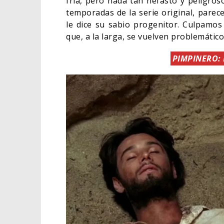
fría, pero nada tan nefasto y peligros
temporadas de la serie original, parec
le dice su sabio progenitor. Culpamos
que, a la larga, se vuelven problemátic
PIMPINERO: