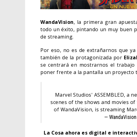
WandaVision
, la primera gran apuest
todo un éxito, pintando un muy buen
de streaming.
Por eso, no es de extrañarnos que ya 
también de la protagonizada por
Eliz
se centrará en mostrarnos el trabajo 
poner frente a la pantalla un proyecto 
Marvel Studios' ASSEMBLED, a new
DEST
scenes of the shows and movies of
SOBR
of WandaVision, is streaming Ma
DE W
— WandaVision
TV
La Cosa ahora es digital e interact