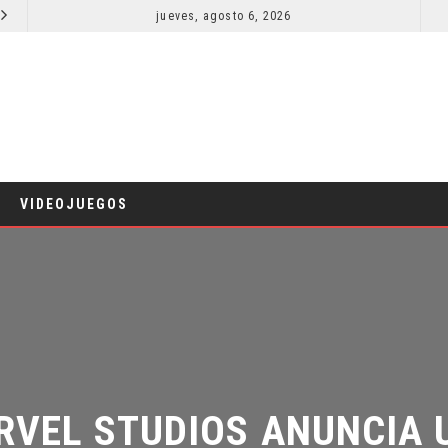
jueves, agosto 6, 2026
¿PODRÍA COLLEEN WING APARECER EN DAREDEVIL: BORN AGAIN?
COMICS
T
VIDEOJUEGOS
VEL STUDIOS ANUNCIA UN