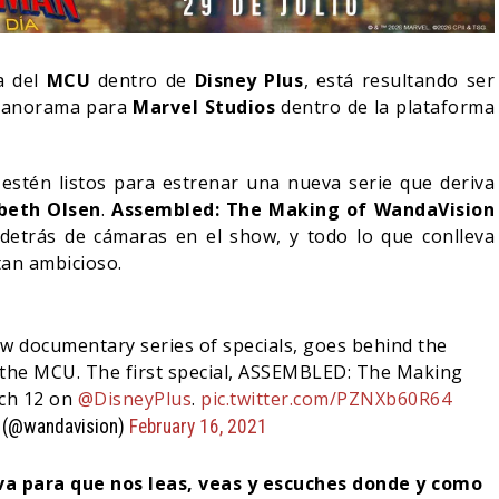
a del
MCU
dentro de
Disney Plus
, está resultando ser
 panorama para
Marvel Studios
dentro de la plataforma
estén listos para estrenar una nueva serie que deriva
abeth Olsen
.
Assembled: The Making of WandaVision
detrás de cámaras en el show, y todo lo que conlleva
tan ambicioso.
 documentary series of specials, goes behind the
IN DANIEL CRETTON
 the MCU. The first special, ASSEMBLED: The Making
E LA CANCELACIÓN
MONSTER – TEMPORADA 
rch 12 on
@DisneyPlus
.
pic.twitter.com/PZNXb60R64
ONDER MAN
PRIMERAS IMÁGENES
 (@wandavision)
February 16, 2021
04/08/2026
04/08/2026
TV
iva para que nos leas, veas y escuches donde y como