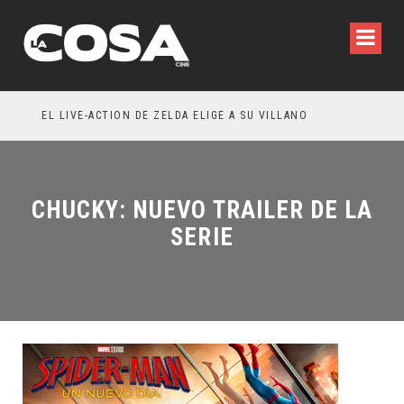
EÑA LA INVITACIÓN: OLIVIA WILDE REFLEXIONA SOBRE LA VIDA CONYUGAL
EL LIVE-ACTION DE ZELDA ELIGE A SU VILLANO
CHUCKY: NUEVO TRAILER DE LA
SERIE