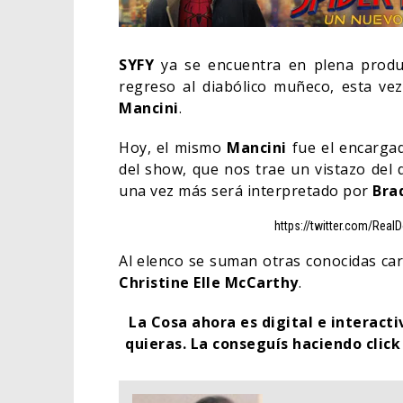
SYFY
ya se encuentra en plena produc
regreso al diabólico muñeco, esta ve
Mancini
.
Hoy, el mismo
Mancini
fue el encarga
del show, que nos trae un vistazo del d
una vez más será interpretado por
Brad
https://twitter.com/Re
Al elenco se suman otras conocidas ca
Christine Elle McCarthy
.
LA N
ESTÁ
La Cosa ahora es digital e interact
TRAI
quieras.
La conseguís haciendo clic
CINE