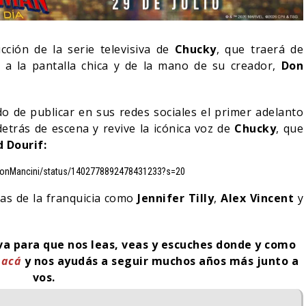
ción de la serie televisiva de
Chucky
, que traerá de
z a la pantalla chica y de la mano de su creador,
Don
do de publicar en sus redes sociales el primer adelanto
etrás de escena y revive la icónica voz de
Chucky
, que
 Dourif:
alDonMancini/status/1402778892478431233?s=20
ras de la franquicia como
Jennifer Tilly
,
Alex Vincent
y
OCHE DEL DEMONIO:
ORLANDO BLOOM AFIRM
N ENTRE NOSOTROS –
HABER RECHAZADO SER
iva para que nos leas, veas y escuches donde y como
LER FINAL
BATMAN
k
acá
y nos ayudás a seguir muchos años más junto a
06/08/2026
05/08/2026
CINE
vos.