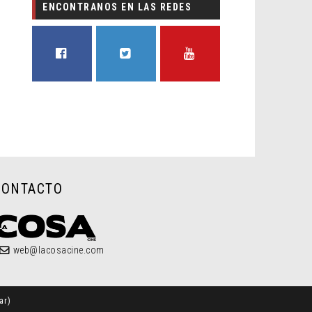
ENCONTRANOS EN LAS REDES
FACEBOOK
TWITTER
YOUTUBE
CONTACTO
web@lacosacine.com
ar
)