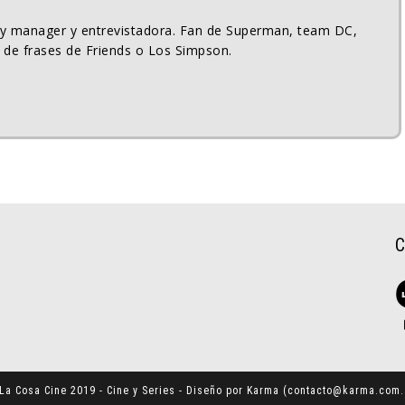
ty manager y entrevistadora. Fan de Superman, team DC,
 de frases de Friends o Los Simpson.
La Cosa Cine 2019 - Cine y Series - Diseño por Karma (
contacto@karma.com.