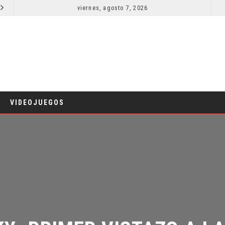
viernes, agosto 7, 2026
EL LIVE-ACTION DE ZELDA ELIGE A SU VILLANO
CINE
VIDEOJUEGOS
: PRIMER VISTAZO A LA 