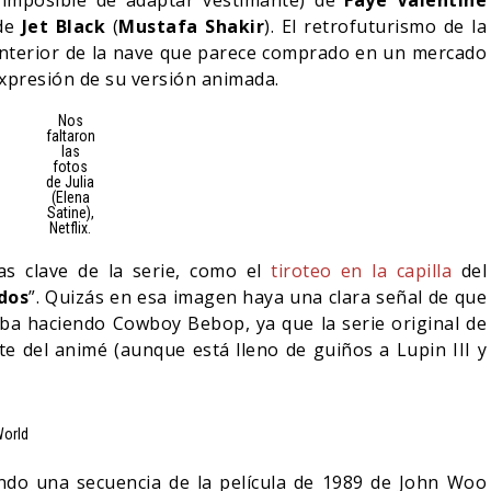
 imposible de adaptar vestimante) de
Faye Valentine
 de
Jet Black
(
Mustafa Shakir
). El retrofuturismo de la
 interior de la nave que parece comprado en un mercado
expresión de su versión animada.
Nos
faltaron
las
fotos
de Julia
(Elena
Satine),
Netflix.
as clave de la serie, como el
tiroteo en la capilla
del
dos
”. Quizás en esa imagen haya una clara señal de que
aba haciendo Cowboy Bebop, ya que la serie original de
e del animé (aunque está lleno de guiños a Lupin III y
World
ando una secuencia de la película de 1989 de John Woo