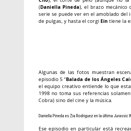
Cho
), el corte de pelo (aunque no la
(
Daniella Pineda
), el brazo mecánico
serie se puede ver en el amoblado del
de pulgas, y hasta el corgi
Ein
tiene la 
Algunas de las fotos muestran escen
episodio 5 “
Balada de los Ángeles Caí
el equipo creativo entiende lo que est
1998 no toma sus referencias solament
Cobra) sino del cine y la música.
Daniella Pineda es Zia Rodriguez en la última Jurassic 
Ese episodio en particular está recre