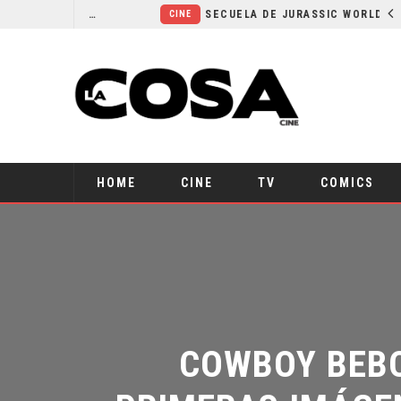
¿POR QUÉ FREE GUY 2 SIGUE EN EL LIMBO?
SECUELA DE JURASSIC WORLD REBIRTH PIERDE DIRECTOR
CINE
HOME
CINE
TV
COMICS
COWBOY BEBOP
PRIMERAS IMÁGENE