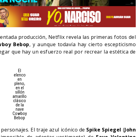
dentada producción, Netflix revela las primeras fotos del
wboy Bebop
, y aunque todavía hay cierto escepticismo
gar que hay un esfuerzo real por recrear la estética de
El
elenco
en
pleno,
en el
sillón
amarillo
LA NOCHE DEL DEMONIO:
clásico
E-ACTION DE ZELDA
ESTÁN ENTRE NOSOTROS –
de la
A SU VILLANO
TRAILER FINAL
nave
Cowboy
Bebop
06/08/2026
06/08/2026
CINE
personajes. El traje azul icónico de
Spike Spiegel
(
John