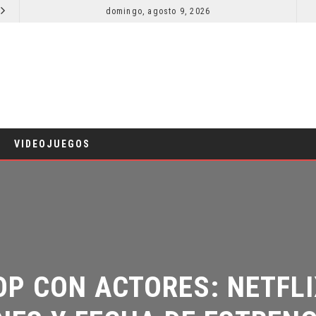
domingo, agosto 9, 2026
RESEÑA LA INVITACIÓN: OLIVIA WILDE REFLEXIONA SOBRE LA VIDA CONYUGAL
CINE
CINE
VIDEOJUEGOS
 CON ACTORES: NETFLIX
S Y FECHA DE ESTRENO D