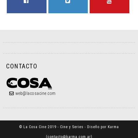
FACEBOOK
TWITTER
YOUTUBE
CONTACTO
web@lacosacine.com
© La Cosa Cine 2019 - Cine y Series - Diseño por Karma
(
contacto@karma.com.ar
)