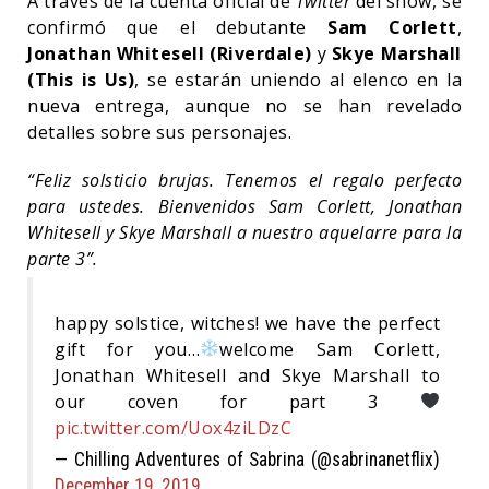
A través de la cuenta oficial de
Twitter
del show, se
confirmó que el debutante
Sam Corlett
,
Jonathan Whitesell (Riverdale)
y
Skye Marshall
(This is Us)
, se estarán uniendo al elenco en la
nueva entrega, aunque no se han revelado
detalles sobre sus personajes.
“Feliz solsticio brujas. Tenemos el regalo perfecto
para ustedes. Bienvenidos Sam Corlett, Jonathan
Whitesell y Skye Marshall a nuestro aquelarre para la
parte 3”.
happy solstice, witches! we have the perfect
gift for you…
welcome Sam Corlett,
Jonathan Whitesell and Skye Marshall to
our coven for part 3
pic.twitter.com/Uox4ziLDzC
— Chilling Adventures of Sabrina (@sabrinanetflix)
December 19, 2019