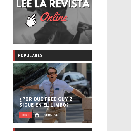
POPULARES
SECUELA DE JURASSIC
REE GUY 2
WORLD REBIRTH PIERDE
L LIMBO?
DIRECTOR
8/2026
07/08/2026
CINE