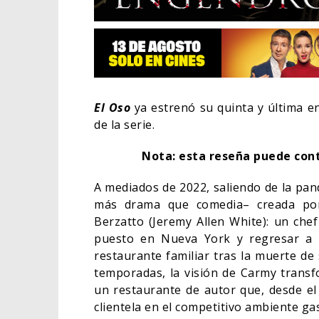
El Oso
ya estrenó su quinta y última e
de la serie.
Nota: esta reseña puede conte
A mediados de 2022, saliendo de la pa
más drama que comedia– creada por
Berzatto (Jeremy Allen White): un che
puesto en Nueva York y regresar a s
EL LIVE-ACTION DE ZELD
ELIGE A SU VILLANO
restaurante familiar tras la muerte de
temporadas, la visión de Carmy transf
06/08/2026
CINE
un restaurante de autor que, desde el
clientela en el competitivo ambiente g