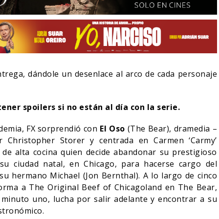
ntrega, dándole un desenlace al arco de cada personaje
ner spoilers si no están al día con la serie.
ndemia, FX sorprendió con
El Oso
(The Bear), dramedia –
 Christopher Storer y centrada en Carmen ‘Carmy’
f de alta cocina quien decide abandonar su prestigioso
LA NOCHE DEL DEMONIO:
u ciudad natal, en Chicago, para hacerse cargo del
A
ESTÁN ENTRE NOSOTROS –
¿POR QUÉ F
TRAILER FINAL
SIGUE EN E
 su hermano Michael (Jon Bernthal). A lo largo de cinco
orma a The Original Beef of Chicagoland en The Bear,
06/08/2026
07/0
CINE
CINE
 minuto uno, lucha por salir adelante y encontrar a su
astronómico.