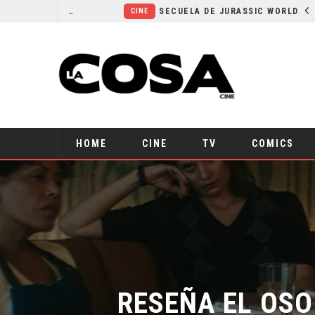
¿POR QUÉ FREE GUY 2 SIGUE EN EL LIMBO?
SECUELA DE JURASSIC WORLD REBIRTH PIERDE DIRECTOR
CINE
HOME
CINE
TV
COMICS
RESEÑA EL OSO