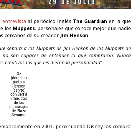
a
entrevista
al periódico inglés
The Guardian
en la que
de los
Muppets
, personajes que conoce mejor que nadie
ás cercanos de su creador
Jim Henson
.
que separa a los Muppets de Jim Henson de los Muppets de
os no son capaces de entender lo que compraron. Nunca
os creativos los que les dieron la personalidad
”.
Oz
(derecha)
junto a
Henson
(cenrto)
IN DANIEL CRETTON
con Bert &
Ernie, dos
E LA CANCELACIÓN
MONSTER – TEMPORADA 
de los
ONDER MAN
PRIMERAS IMÁGENES
personajes
de Plaza
Sésamo.
04/08/2026
04/08/2026
TV
temporalmente en 2001, pero cuando Disney los compró