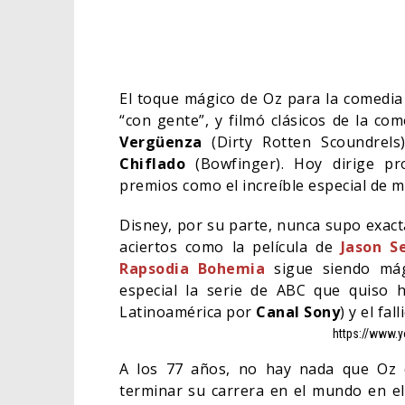
El toque mágico de Oz para la comedia 
“con gente”, y filmó clásicos de la co
Vergüenza
(Dirty Rotten Scoundrels
Chiflado
(Bowfinger). Hoy dirige p
premios como el increíble especial de 
Disney, por su parte, nunca supo exac
aciertos como la película de
Jason S
Rapsodia Bohemia
sigue siendo mági
especial la serie de ABC que quiso h
Latinoamérica por
Canal Sony
) y el fa
https://www
A los 77 años, no hay nada que Oz 
terminar su carrera en el mundo en el 