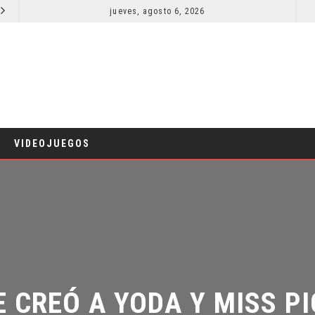
jueves, agosto 6, 2026
¿PODRÍA COLLEEN WING APARECER EN DAREDEVIL: BORN AGAIN?
COMICS
TV
VIDEOJUEGOS
E CREÓ A YODA Y MISS PIG