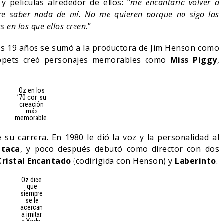
 películas alrededor de ellos: “
me encantaría volver a
ere saber nada de mí. No me quieren porque no sigo las
s en los que ellos creen
.”
os 19 años se sumó a la productora de Jim Henson como
 Muppets creó personajes memorables como
Miss Piggy
,
Oz en los
’70 con su
creación
más
memorable.
 su carrera. En 1980 le dió la voz y la personalidad al
ataca
, y poco después debutó como director con dos
Cristal Encantado
(codirigida con Henson) y
Laberinto
.
Oz dice
que
siempre
se le
acercan
a imitar