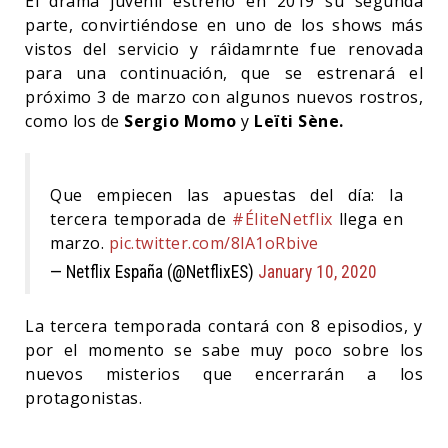
El drama juvenil estrenó en 2019 su segunda
parte, convirtiéndose en uno de los shows más
vistos del servicio y ráìdamrnte fue renovada
para una continuación, que se estrenará el
próximo 3 de marzo con algunos nuevos rostros,
como los de
Sergio Momo
y
Leïti Sène.
Que empiecen las apuestas del día: la
tercera temporada de
#ÉliteNetflix
llega en
marzo.
pic.twitter.com/8lA1oRbive
— Netflix España (@NetflixES)
January 10, 2020
La tercera temporada contará con 8 episodios, y
por el momento se sabe muy poco sobre los
nuevos misterios que encerrarán a los
protagonistas.