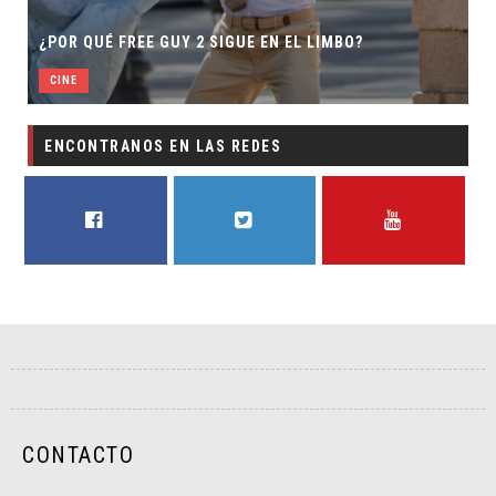
SECU
¿POR QUÉ FREE GUY 2 SIGUE EN EL LIMBO?
DIRE
CINE
CINE
ENCONTRANOS EN LAS REDES
FACEBOOK
TWITTER
YOUTUBE
CONTACTO