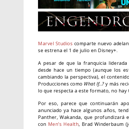
Marvel Studios
comparte nuevo adelant
se estrena el 1 de julio en Disney+.
A pesar de que la franquicia lidera
desde hace un tiempo (aunque los e
cambiando la perspectiva), el conteni
Producciones como
What If..?
y más reci
lo que respecta a este formato, no hay ta
EL L
ELIG
Por eso, parece que continuarán ap
anunciado ya hace algunos años, tendr
CINE
Panther, Wakanda, que profundizará en
con
Men’s Health
, Brad Winderbaum (j