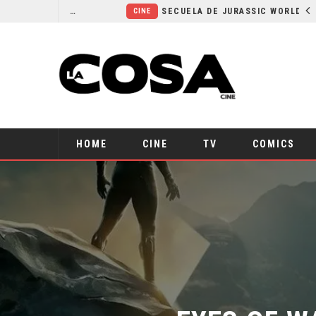
¿POR QUÉ FREE GUY 2 SIGUE EN EL LIMBO?
SECUELA DE JURASSIC WORLD REBIRTH PIERDE DIRECTOR
CINE
HOME
CINE
TV
COMICS
EYES OF W