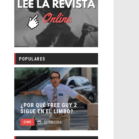
POPULARES
SECUELA DE
 –
¿POR QUÉ FREE GUY 2
WORLD REBI
SIGUE EN EL LIMBO?
DIRECTOR
07/08/2026
07/0
CINE
CINE