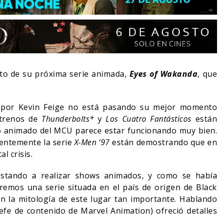
o de su próxima serie animada,
Eyes of Wakanda
, que
da por Kevin Feige no está pasando su mejor momento
strenos de
Thunderbolts*
y
Los Cuatro Fantásticos
están
do animado del MCU parece estar funcionando muy bien.
entemente la serie
X-Men ‘97
están demostrando que en
l crisis.
LA NOCHE DEL DEMONIO:
IVE-ACTION DE ZELDA
ESTÁN ENTRE NOSOTROS
E A SU VILLANO
TRAILER FINAL
ostando a realizar shows animados, y como se había
emos una serie situada en el país de origen de Black
06/08/2026
06/08/2026
CINE
 la mitología de este lugar tan importante. Hablando
efe de contenido de Marvel Animation) ofreció detalles