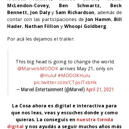
McLendon-Covey, Ben Schwartz, Beck
Bennett, Jon Daly
y
Sam Richardson
, además de
contar con las participaciones de
Jon Hamm
,
Bill
Hader
,
Nathan Fillion
y
Whoopi Goldberg
.
Por acá les dejamos el trailer:
This big head is going to change the world.
@MarvelsMODOK
arrives May 21, only on
@Hulu
!
#MODOKHulu
pic.twitter.com/CTpslTxbHk
— Marvel Entertainment (@Marvel)
April 21, 2021
La Cosa ahora es digital e interactiva para
que nos leas, veas y escuches donde y como
quieras.
La conseguís en
nuestra tienda
digital
y nos ayudás a seguir muchos años más