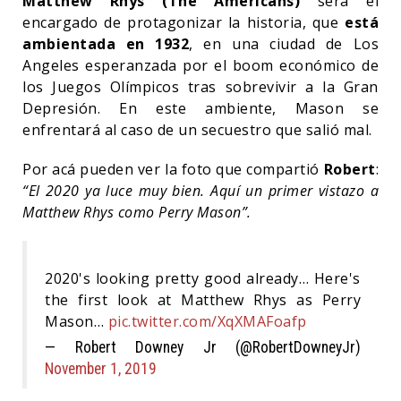
Matthew Rhys (The Americans)
será el
encargado de protagonizar la historia, que
está
ambientada en 1932
, en una ciudad de Los
Angeles esperanzada por el boom económico de
los Juegos Olímpicos tras sobrevivir a la Gran
Depresión. En este ambiente, Mason se
enfrentará al caso de un secuestro que salió mal.
Por acá pueden ver la foto que compartió
Robert
:
“El 2020 ya luce muy bien. Aquí un primer vistazo a
Matthew Rhys como Perry Mason”.
2020's looking pretty good already… Here's
the first look at Matthew Rhys as Perry
Mason…
pic.twitter.com/XqXMAFoafp
— Robert Downey Jr (@RobertDowneyJr)
November 1, 2019