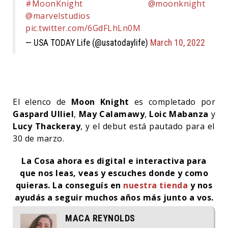
#MoonKnight
@moonknight
@marvelstudios
pic.twitter.com/6GdFLhLn0M
— USA TODAY Life (@usatodaylife)
March 10, 2022
El elenco de
Moon Knight
es completado por
Gaspard Ulliel
,
May Calamawy
,
Loic Mabanza
y
Lucy Thackeray
, y el debut está pautado para el
30 de marzo.
La Cosa ahora es digital e interactiva para
que nos leas, veas y escuches donde y como
quieras. La conseguís en
nuestra tienda
y nos
ayudás a seguir muchos años más junto a vos.
MACA REYNOLDS