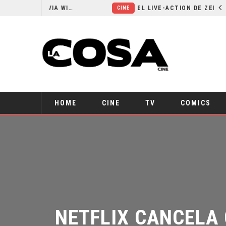
RESEÑA LA INVITACIÓN: OLIVIA WILDE REFLEXIONA SOBRE LA VIDA CONYUGAL
EL LIVE-ACTION DE ZELDA ELIGE A SU VILLANO
CINE
HOME
CINE
TV
COMICS
NETFLIX CANCELA 