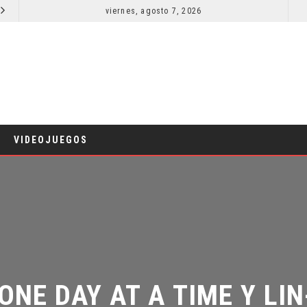
viernes, agosto 7, 2026
LA NOCHE DEL DEMONIO: ESTÁN ENTRE NOSOTROS – TRAILER FINAL
CINE
CINE
VIDEOJUEGOS
ONE DAY AT A TIME Y LIN