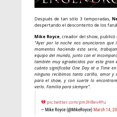
Después de tan sólo 3 temporadas,
N
despertando el descontento de los faná
Mike Royce
, creador del show, publicó
“Ayer por la noche nos anunciaron que 
momentos haciendo esta serie, trabajamo
equipo del mundo, junto con el incompara
también muy agradecidos por esta gran e
cuánto significaba One Day at a Time en
ninguno recibimos tanto cariño, amor y
para el show, y con suerte lo encontrar
ORLA
verlo. Familia para siempre”.
HABE
BAT
pic.twitter.com/pm3H8ev4Yu
CINE
— Mike Royce (@MikeRoyce)
March 14, 2