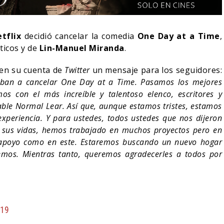
etflix
decidió cancelar la comedia
One Day at a Time
,
ticos y de
Lin-Manuel Miranda
.
 en su cuenta de
Twitter
un mensaje para los seguidores:
iban a cancelar One Day at a Time. Pasamos los mejores
s con el más increíble y talentoso elenco, escritores y
ble Normal Lear. Así que, aunque estamos tristes, estamos
xperiencia. Y para ustedes, todos ustedes que nos dijeron
 sus vidas, hemos trabajado en muchos proyectos pero en
 apoyo como en este. Estaremos buscando un nuevo hogar
emos. Mientras tanto, queremos agradecerles a todos por
NDO BLOOM AFIRMA
R RECHAZADO SER
SPIDER-MAN: UN NUEVO
MAN
DÍA ESTÁ IMPARABLE
05/08/2026
05/08/2026
CINE
019