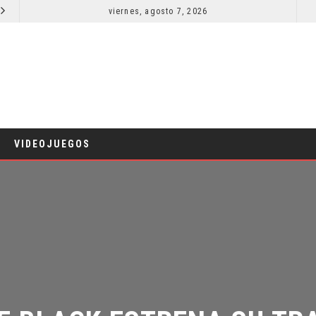
viernes, agosto 7, 2026
LA NOCHE DEL DEMONIO: ESTÁN ENTRE NOSOTROS – TRAILER FINAL
CINE
C
VIDEOJUEGOS
HE BLACK ESTRENA SU TRA