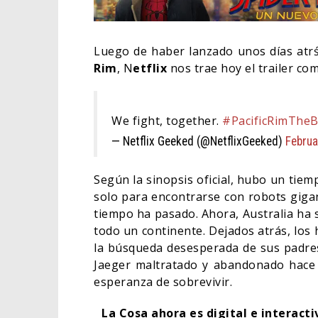
Luego de haber lanzado unos días atrś
Rim
, N
etflix
nos trae hoy el trailer co
We fight, together.
#PacificRimTheB
— Netflix Geeked (@NetflixGeeked)
Februa
Según la sinopsis oficial, hubo un tiem
solo para encontrarse con robots gigan
tiempo ha pasado. Ahora, Australia ha s
ORLA
todo un continente. Dejados atrás, lo
HABE
la búsqueda desesperada de sus padres
BAT
Jaeger maltratado y abandonado hace
esperanza de sobrevivir.
CINE
La Cosa ahora es digital e interact