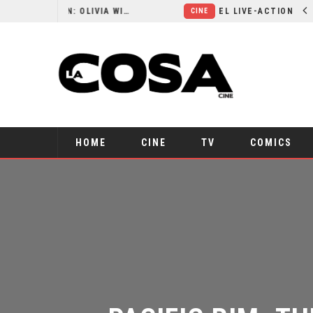
RESEÑA LA INVITACIÓN: OLIVIA WILDE REFLEXIONA SOBRE LA VIDA CONYUGAL
EL LIVE-ACTION DE ZELDA ELIGE A SU VILLANO
CINE
HOME
CINE
TV
COMICS
PACIFIC RIM: T