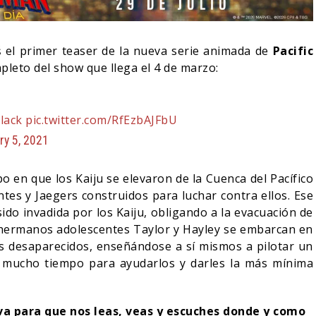
 el primer teaser de la nueva serie animada de
Pacific
mpleto del show que llega el 4 de marzo:
lack
pic.twitter.com/RfEzbAJFbU
ry 5, 2021
po en que los Kaiju se elevaron de la Cuenca del Pacífico
tes y Jaegers construidos para luchar contra ellos. Ese
ido invadida por los Kaiju, obligando a la evacuación de
NDO BLOOM AFIRMA
s hermanos adolescentes Taylor y Hayley se embarcan en
R RECHAZADO SER
SPIDER-MAN: UN NUEVO
 desaparecidos, enseñándose a sí mismos a pilotar un
MAN
DÍA ESTÁ IMPARABLE
 mucho tiempo para ayudarlos y darles la más mínima
05/08/2026
05/08/2026
CINE
iva para que nos leas, veas y escuches donde y como