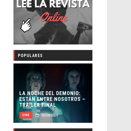
POPULARES
LA NOCHE DEL DEMONIO:
ORLANDO B
A
ESTÁN ENTRE NOSOTROS –
HABER REC
TRAILER FINAL
BATMAN
06/08/2026
05/0
CINE
CINE