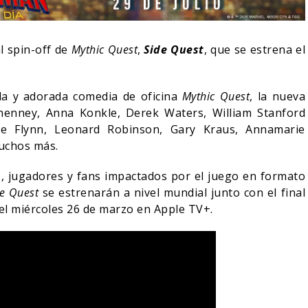
l spin-off de
Mythic Quest
,
Side Quest
, que se estrena el
da y adorada comedia de oficina
Mythic Quest
, la nueva
henney, Anna Konkle, Derek Waters, William Stanford
e Flynn, Leonard Robinson, Gary Kraus, Annamarie
muchos más.
s, jugadores y fans impactados por el juego en formato
de Quest
se estrenarán a nivel mundial junto con el final
el miércoles 26 de marzo en Apple TV+.
RÍA COLLEEN WING
ECER EN DAREDEVIL:
EL LIVE-ACTION DE ZELD
 AGAIN?
ELIGE A SU VILLANO
05/08/2026
06/08/2026
S
CINE