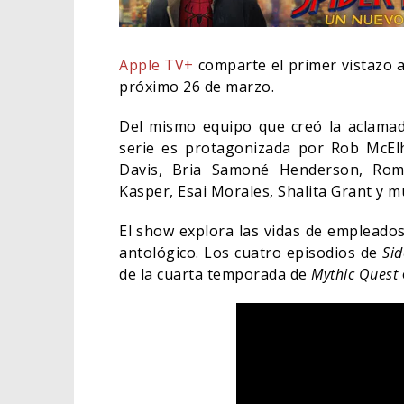
Apple TV+
comparte el primer vistazo a
próximo 26 de marzo.
Del mismo equipo que creó la aclama
serie es protagonizada por Rob McEl
Davis, Bria Samoné Henderson, Rom
Kasper, Esai Morales, Shalita Grant y 
El show explora las vidas de empleado
antológico. Los cuatro episodios de
Si
de la cuarta temporada de
Mythic Quest
¿POD
SPIDER-MAN: UN NUEVO
APAR
DÍA ESTÁ IMPARABLE
BORN
05/08/2026
CINE
COMIC