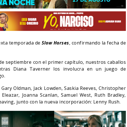
 sexta temporada de
Slow Horses
, confirmando la fecha de
de septiembre con el primer capítulo, nuestros caballos
ntras Diana Taverner los involucra en un juego de
go.
 Gary Oldman, Jack Lowden, Saskia Reeves, Christopher
LA NOCHE DEL DEMONIO:
 Eleazar, Joanna Scanlan, Samuel West, Ruth Bradley,
-ACTION DE ZELDA
ESTÁN ENTRE NOSOTROS –
 SU VILLANO
TRAILER FINAL
ving, junto con la nueva incorporación: Lenny Rush.
06/08/2026
06/08/2026
CINE