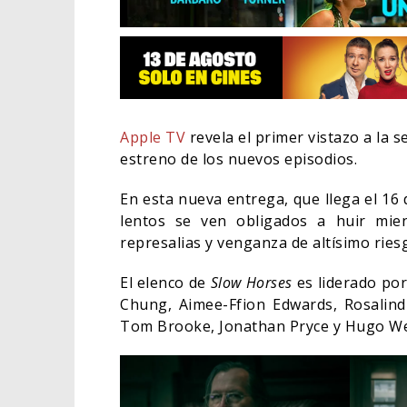
Apple TV
revela el primer vistazo a la
estreno de los nuevos episodios.
En esta nueva entrega, que llega el 16 
lentos se ven obligados a huir mie
represalias y venganza de altísimo ries
El elenco de
Slow Horses
es liderado por
Chung, Aimee-Ffion Edwards, Rosalind
EL LIVE
ELIGE A
Tom Brooke, Jonathan Pryce y Hugo Wea
CINE