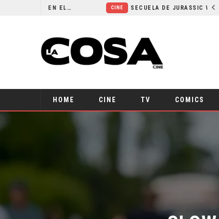
¿POR QUÉ FREE GUY 2 SIGUE EN EL LIMBO?
SECUELA DE JURASSIC WORLD REBIRTH PIERDE DIRECTOR
CINE
HOME
CINE
TV
COMICS
SLOW 