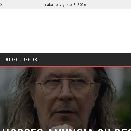
sábado, agosto 8, 2026
RESEÑA LA INVITACIÓN: OLIVIA WILDE REFLEXIONA SOBRE LA VIDA CONYUGAL
CINE
CINE
VIDEOJUEGOS
HORSES ANUNCIA SU REG