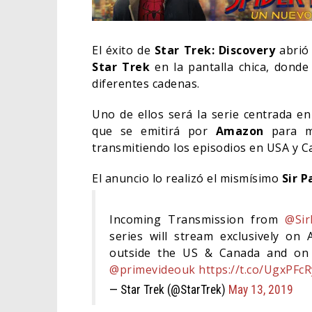
El éxito de
Star Trek: Discovery
abrió
Star Trek
en la pantalla chica, dond
diferentes cadenas.
Uno de ellos será la serie centrada e
que se emitirá por
Amazon
para m
transmitiendo los episodios en USA y 
El anuncio lo realizó el mismísimo
Sir P
Incoming Transmission from
@Sir
DEST
SOBR
series will stream exclusively o
DE W
outside the US & Canada and on 
@primevideouk
https://t.co/UgxPFc
TV
— Star Trek (@StarTrek)
May 13, 2019