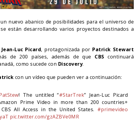
 un nuevo abanico de posibilidades para el universo de
e se están desarrollando varios proyectos destinados a
n
Jean-Luc Picard
, protagonizada por
Patrick Stewart
ás de 200 países, además de que
CBS
continuará
Canadá, como sucede con
Discovery
.
atrick
con un vídeo que pueden ver a continuación:
PatStew
! The untitled “
#StarTrek
” Jean-Luc Picard
IN DANIEL CRETTON
E LA CANCELACIÓN
MONSTER – TEMPORADA 
n Amazon Prime Video in more than 200 countries+
ONDER MAN
PRIMERAS IMÁGENES
CBS All Access in the United States.
#primevideo
RyaT
pic.twitter.com/gzAZBVe0MR
04/08/2026
04/08/2026
TV