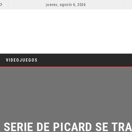
jueves, agosto 6, 2026
¿PODRÍA COLLEEN WING APARECER EN DAREDEVIL: BORN AGAIN?
COMICS
VIDEOJUEGOS
 SERIE DE PICARD SE TRA