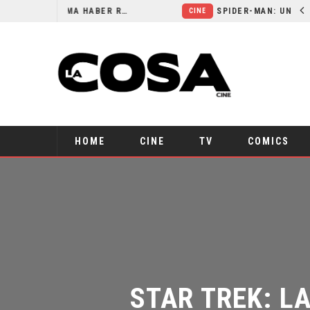
ORLANDO BLOOM AFIRMA HABER RECHAZADO SER BATMAN
SPIDER-MAN: UN NUEVO DÍA ESTÁ IMPARABLE
CINE
HOME
CINE
TV
COMICS
STAR TREK: LA