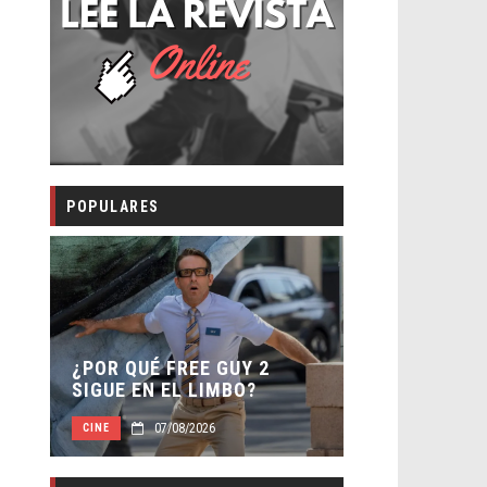
POPULARES
SECUELA DE
 –
¿POR QUÉ FREE GUY 2
WORLD REBI
SIGUE EN EL LIMBO?
DIRECTOR
07/08/2026
07/0
CINE
CINE