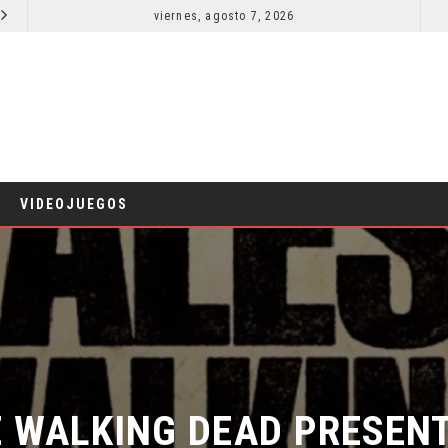
viernes, agosto 7, 2026
RESEÑA LA INVITACIÓN: OLIVIA WILDE REFLEXIONA SOBRE LA VIDA CONYUGAL
CINE
CINE
VIDEOJUEGOS
 WALKING DEAD PRESENTA