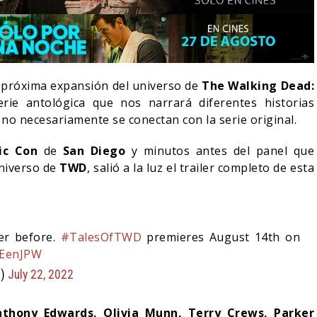
 próxima expansión del universo de
The Walking Dead:
erie antológica que nos narrará diferentes historias
 no necesariamente se conectan con la serie original.
ic Con
de
San Diego
y minutos antes del panel que
universo de
TWD
, salió a la luz el trailer completo de esta
:
LA NOCHE DEL DEMONIO:
er before.
#TalesOfTWD
premieres August 14th on
IVE-ACTION DE ZELDA
ESTÁN ENTRE NOSOTROS
E A SU VILLANO
TRAILER FINAL
iEenJPW
C)
July 22, 2022
06/08/2026
06/08/2026
CINE
nthony Edwards, Olivia Munn, Terry Crews, Parker