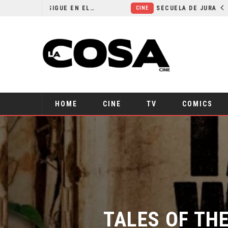
¿POR QUÉ FREE GUY 2 SIGUE EN EL LIMBO?
SECUELA DE JURASSIC WORLD REBIRTH PIERDE DIRECTOR
CINE
HOME
CINE
TV
COMICS
TALES OF THE