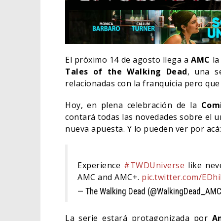
El próximo 14 de agosto llega a
AMC
la
Tales of the Walking Dead
, una s
relacionadas con la franquicia pero que
Hoy, en plena celebración de la
Com
contará todas las novedades sobre el 
nueva apuesta. Y lo pueden ver por acá
Experience
#TWDUniverse
like nev
EL L
ELIG
AMC and AMC+.
pic.twitter.com/EDh
— The Walking Dead (@WalkingDead_AM
CINE
La serie estará protagonizada por
A