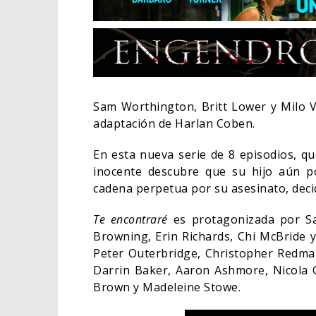
Sam Worthington, Britt Lower y Milo V
adaptación de Harlan Coben.
En esta nueva serie de 8 episodios, q
inocente descubre que su hijo aún p
cadena perpetua por su asesinato, decid
Te encontraré
es protagonizada por Sa
Browning, Erin Richards, Chi McBrid
EL L
ELIG
Peter Outerbridge, Christopher Redman
Darrin Baker, Aaron Ashmore, Nicola C
CINE
Brown y Madeleine Stowe.