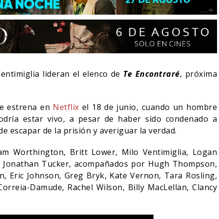
entimiglia lideran el elenco de
Te Encontraré
, próxima
ue estrena en
Netflix
el 18 de junio, cuando un hombre
odría estar vivo, a pesar de haber sido condenado a
e escapar de la prisión y averiguar la verdad.
m Worthington, Britt Lower, Milo Ventimiglia, Logan
LA NOCHE DEL DEMONIO:
e y Jonathan Tucker, acompañados por Hugh Thompson,
IVE-ACTION DE ZELDA
ESTÁN ENTRE NOSOTROS
E A SU VILLANO
TRAILER FINAL
, Eric Johnson, Greg Bryk, Kate Vernon, Tara Rosling,
orreia-Damude, Rachel Wilson, Billy MacLellan, Clancy
06/08/2026
06/08/2026
CINE