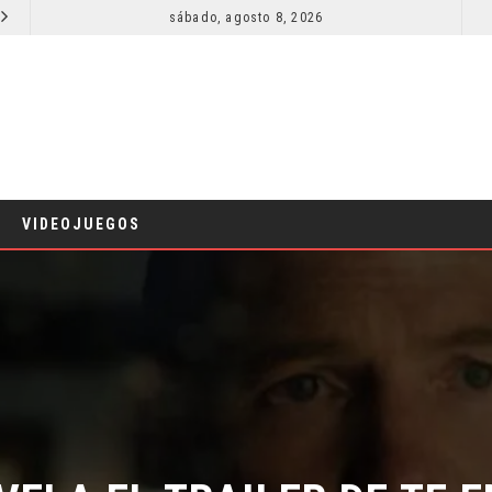
sábado, agosto 8, 2026
RESEÑA LA INVITACIÓN: OLIVIA WILDE REFLEXIONA SOBRE LA VIDA CONYUGAL
CINE
CINE
VIDEOJUEGOS
VELA EL TRAILER DE TE E