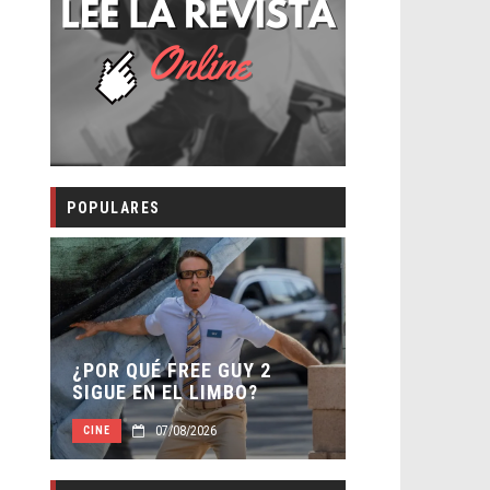
POPULARES
SECUELA DE
 –
¿POR QUÉ FREE GUY 2
WORLD REBI
SIGUE EN EL LIMBO?
DIRECTOR
07/08/2026
07/0
CINE
CINE