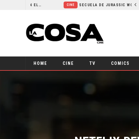
¿POR QUÉ FREE GUY 2 SIGUE EN EL LIMBO?
SECUELA DE JURASSIC WORLD REBIRTH PIERDE DIRECTOR
CINE
HOME
CINE
TV
COMICS
NETFLIX RE