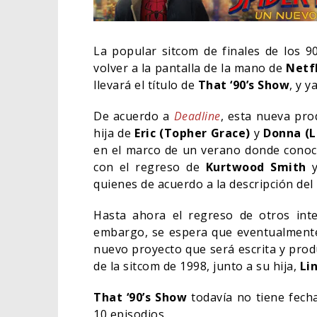
La popular sitcom de finales de los 90
volver a la pantalla de la mano de
Netf
llevará el título de
That ‘90’s Show
, y y
De acuerdo a
Deadline
, esta nueva pro
hija de
Eric (Topher Grace)
y
Donna (L
en el marco de un verano donde conoce
con el regreso de
Kurtwood Smith
quienes de acuerdo a la descripción de
Hasta ahora el regreso de otros in
ORLA
embargo, se espera que eventualmente 
HABE
nuevo proyecto que será escrita y pro
BAT
de la sitcom de 1998, junto a su hija,
Li
CINE
That ‘90’s Show
todavía no tiene fec
10 episodios.