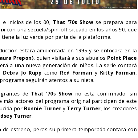
 e inicios de los 00,
That ‘70s Show
se prepara para
lix
con una secuela/spin-off situado en los años 90, que
a tiene la luz verde por parte de la plataforma.
ducción estará ambientada en 1995 y se enfocará en la
aura Prepon)
, quien visitará a sus abuelos
Point Place
rá a una nueva generación de niños. La serie contará
y
Debra Jo Rupp
como
Red Forman
y
Kitty Forman
,
l programa seguirán atentos a su nieta.
tegrantes de
That ‘70s Show
no está confirmado, sin
NDO BLOOM AFIRMA
más actores del programa original participen de este
R RECHAZADO SER
SPIDER-MAN: UN NUEVO
ducida por
Bonnie Turner
y
Terry Turner
, los creadores
MAN
DÍA ESTÁ IMPARABLE
ndsey Turner
.
05/08/2026
05/08/2026
CINE
ha de estreno, peros su primera temporada contará con