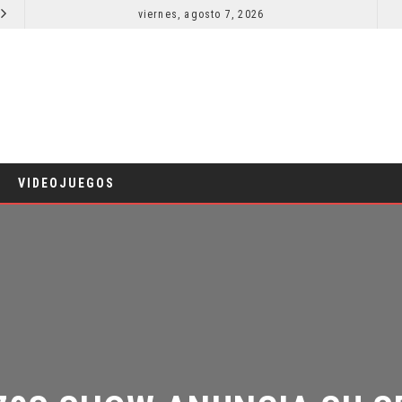
viernes, agosto 7, 2026
LA NOCHE DEL DEMONIO: ESTÁN ENTRE NOSOTROS – TRAILER FINAL
CINE
VIDEOJUEGOS
70S SHOW ANUNCIA SU SE