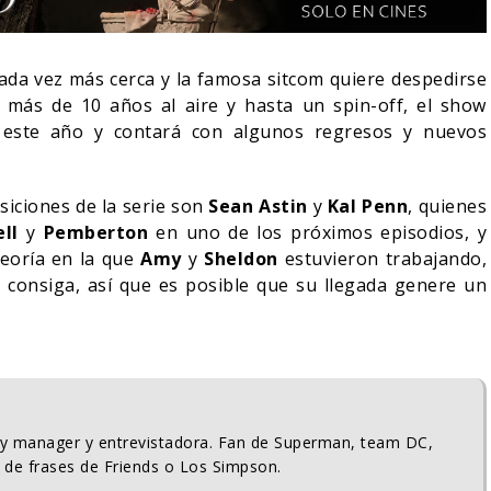
ada vez más cerca y la famosa sitcom quiere despedirse
más de 10 años al aire y hasta un spin-off, el show
e este año y contará con algunos regresos y nuevos
isiciones de la serie son
Sean Astin
y
Kal Penn
, quienes
ell
y
Pemberton
en uno de los próximos episodios, y
teoría en la que
Amy
y
Sheldon
estuvieron trabajando,
o consiga, así que es posible que su llegada genere un
NDO BLOOM AFIRMA
R RECHAZADO SER
SPIDER-MAN: UN NUEVO
MAN
DÍA ESTÁ IMPARABLE
05/08/2026
05/08/2026
CINE
ty manager y entrevistadora. Fan de Superman, team DC,
 de frases de Friends o Los Simpson.