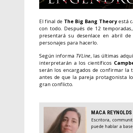
El final de
The Big Bang Theory
está c
con todo. Después de 12 temporadas, 
presentará su desenlace en abril d
personajes para hacerlo.
Según informa
TVLine
, las últimas adqu
interpretarán a los científicos
Campb
serán los encargados de confirmar la 
antes de que la pareja protagonista l
gran conflicto.
ORLA
HABE
BAT
MACA REYNOLDS
CINE
Escritora, communi
puede hablar a base