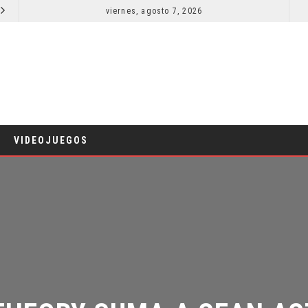
 VILLANO
viernes, agosto 7, 2026
LA NOCHE DEL DEMONIO: ESTÁN ENTRE NOSOTROS – TRAILER FINAL
CINE
VIDEOJUEGOS
THEORY SUMA A SEAN AST