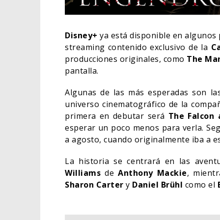
Disney+
ya está disponible en algunos 
streaming contenido exclusivo de la
C
producciones originales, como
The Man
pantalla.
Algunas de las más esperadas son la
universo cinematográfico de la compañ
primera en debutar será
The Falcon a
esperar un poco menos para verla. S
a agosto, cuando originalmente iba a e
DEST
La historia se centrará en las aven
SOBR
Williams
de
Anthony Mackie
, mient
DE W
Sharon Carter
y
Daniel Brühl
como el
TV