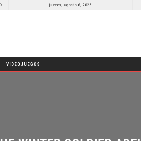
jueves, agosto 6, 2026
¿PODRÍA COLLEEN WING APARECER EN DAREDEVIL: BORN AGAIN?
COMICS
VIDEOJUEGOS
HE WINTER SOLDIER ADEL