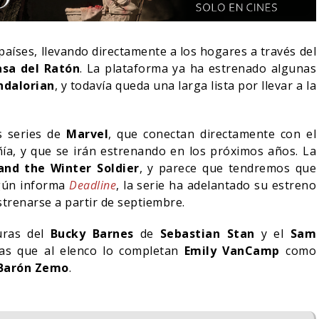
países, llevando directamente a los hogares a través del
asa del Ratón
. La plataforma ya ha estrenado algunas
dalorian
, y todavía queda una larga lista por llevar a la
s series de
Marvel
, que conectan directamente con el
ía, y que se irán estrenando en los próximos años. La
nd the Winter Soldier
, y parece que tendremos que
egún informa
Deadline
, la serie ha adelantado su estreno
strenarse a partir de septiembre.
IN DANIEL CRETTON
turas del
Bucky Barnes
de
Sebastian Stan
y el
Sam
E LA CANCELACIÓN
MONSTER – TEMPORADA 
ras que al elenco lo completan
Emily VanCamp
como
ONDER MAN
PRIMERAS IMÁGENES
Barón Zemo
.
04/08/2026
04/08/2026
TV