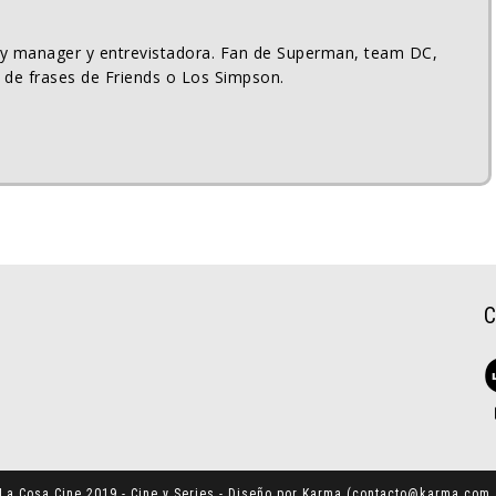
ty manager y entrevistadora. Fan de Superman, team DC,
 de frases de Friends o Los Simpson.
La Cosa Cine 2019 - Cine y Series - Diseño por Karma (
contacto@karma.com.