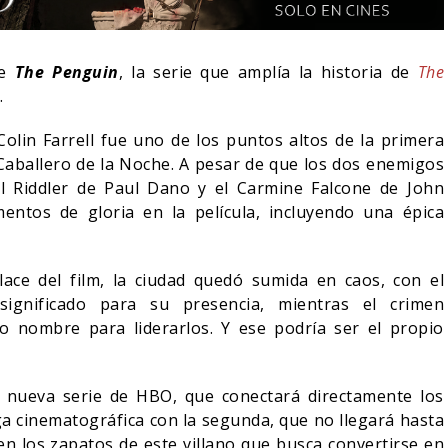
de
The Penguin
, la serie que amplía la historia de
The
.
olin Farrell fue uno de los puntos altos de la primera
Caballero de la Noche. A pesar de que los dos enemigos
el Riddler de Paul Dano y el Carmine Falcone de John
ntos de gloria en la película, incluyendo una épica
ace del film, la ciudad quedó sumida en caos, con el
ignificado para su presencia, mientras el crimen
:
ORLANDO BLOOM AFIRMA
SECUELA D
 nombre para liderarlos. Y ese podría ser el propio
S –
HABER RECHAZADO SER
WORLD REB
BATMAN
DIRECTOR
 nueva serie de HBO, que conectará directamente los
05/08/2026
07
CINE
CINE
ga cinematográfica con la segunda, que no llegará hasta
en los zapatos de este villano que busca convertirse en