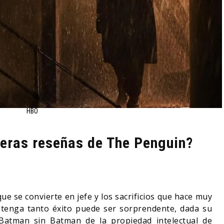
HBO
meras reseñas de The Penguin?
 que se convierte en jefe y los sacrificios que hace muy
 tenga tanto éxito puede ser sorprendente, dada su
Batman sin Batman de la propiedad intelectual de