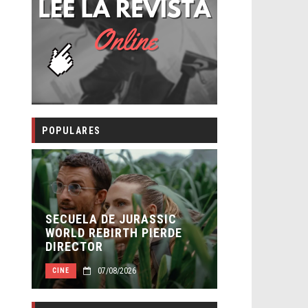
POPULARES
E JURASSIC
RESEÑA LA INVITACIÓN:
IRTH PIERDE
OLIVIA WILDE REFLEXIONA
SOBRE LA VIDA CONYUGAL
/08/2026
06/08/2026
CINE