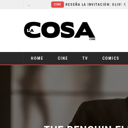
SECUELA DE JURASSIC WORLD REBIRTH PIERDE DIRECTOR
RESEÑA LA INVITACIÓN: OLIVIA WILDE REFLEXIONA SOBRE LA VIDA CONYUGAL
CINE
HOME
CINE
TV
COMICS
THE PENGUIN EL