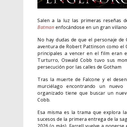
Salen a la luz las primeras reseñas 
Batman
enfocándose en un gran villano
No hay dudas de que el personaje de C
aventura de Robert Pattinson como el 
principales a vencer en el film eran 
Turturro, Oswald Cobb tuvo sus mome
persecución por las calles de Gotham
Tras la muerte de Falcone y el desenl
murciélago encontrando un nuevo s
LA NOCHE DEL DEMONIO
organizado tiene que buscar un nuevo
ESTÁN ENTRE NOSOTRO
Cobb.
TRAILER FINAL
Esa misma es la trama que explora la
06/08/2026
CINE
sucesos de la primera entrega de la sa
2026 (o más). Farrell vuelve a ponerse 