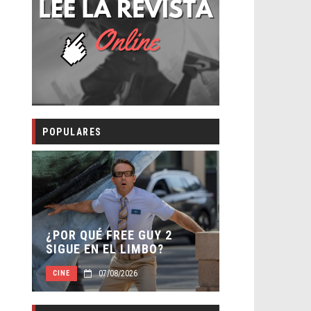
POPULARES
SECUELA DE
–
¿POR QUÉ FREE GUY 2
WORLD REBI
SIGUE EN EL LIMBO?
DIRECTOR
07/08/2026
07/08
CINE
CINE