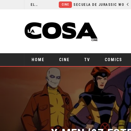
¿POR QUÉ FREE GUY 2 SIGUE EN EL LIMBO?
SECUELA DE JURASSIC WORLD REBIRTH PIERDE DIRECTOR
CINE
HOME
CINE
TV
COMICS
X-MEN ‘97 EST