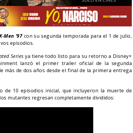
X-Men ‘97
con su segunda temporada para el 1 de julio,
evos episodios.
ated Series
ya tiene todo listo para su retorno a Disney+
inment lanzó el primer trailer oficial de la segunda
e más de dos años desde el final de la primera entrega
o de 10 episodios inicial, que incluyeron la muerte de
LA NOCHE DEL DEMONIO:
 los mutantes regresan completamente divididos:
VE-ACTION DE ZELDA
ESTÁN ENTRE NOSOTROS 
 A SU VILLANO
TRAILER FINAL
06/08/2026
06/08/2026
CINE