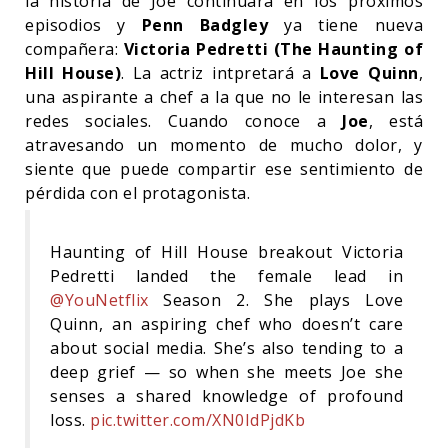
la historia de Joe continuará en los próximos
episodios y
Penn Badgley
ya tiene nueva
compañera:
Victoria Pedretti (The Haunting of
Hill House)
. La actriz intpretará a
Love Quinn
,
una aspirante a chef a la que no le interesan las
redes sociales. Cuando conoce a
Joe
, está
atravesando un momento de mucho dolor, y
siente que puede compartir ese sentimiento de
pérdida con el protagonista.
Haunting of Hill House breakout Victoria
Pedretti landed the female lead in
@YouNetflix
Season 2. She plays Love
Quinn, an aspiring chef who doesn’t care
about social media. She’s also tending to a
deep grief — so when she meets Joe she
senses a shared knowledge of profound
loss.
pic.twitter.com/XN0IdPjdKb