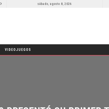
sábado, agosto 8, 2026
RESEÑA LA INVITACIÓN: OLIVIA WILDE REFLEXIONA SOBRE LA VIDA CONYUGAL
CINE
C
VIDEOJUEGOS
2 PRESENTÓ SU PRIMER TR