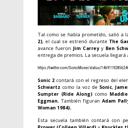
Tal como se había prometido, salió a la
2)
, el cual se estrenó durante
The Ga
avance fueron
Jim Carrey
y
Ben Schw
entrega de premios. La secuela llegará a 
https://twitter.com/SonicMovie/status/146911928562
Sonic 2
contará con el regreso del elen
Schwartz
como la voz de
Sonic
,
Jame
Sumpter (Ride Along)
como
Maddi
EL L
Eggman.
También figuran
Adam Pally
ELIG
Woman 1984).
CINE
Esta secuela también contará con pe
Prower (Colleen Villard)
y
Knuckles th