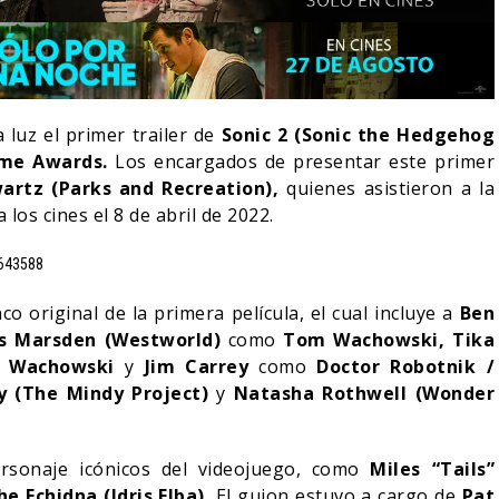
 luz el primer trailer de
Sonic 2
(Sonic the Hedgehog
me Awards.
Los encargados de presentar este primer
artz (Parks and Recreation),
quienes asistieron a la
los cines el 8 de abril de 2022.
4643588
co original de la primera película, el cual incluye a
Ben
s Marsden (Westworld)
como
Tom Wachowski, Tika
LA NOCHE DEL DEMONIO:
e Wachowski
y
Jim Carrey
como
Doctor Robotnik /
IVE-ACTION DE ZELDA
ESTÁN ENTRE NOSOTROS
 (The Mindy Project)
y
Natasha Rothwell (Wonder
E A SU VILLANO
TRAILER FINAL
06/08/2026
06/08/2026
CINE
rsonaje icónicos del videojuego, como
Miles “Tails”
e Echidna (Idris Elba).
El guion estuvo a cargo de
Pat