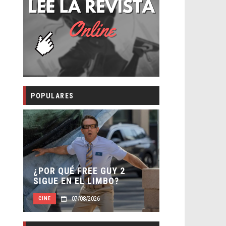
POPULARES
SECUELA DE
 –
¿POR QUÉ FREE GUY 2
WORLD REBI
SIGUE EN EL LIMBO?
DIRECTOR
07/08/2026
07/0
CINE
CINE