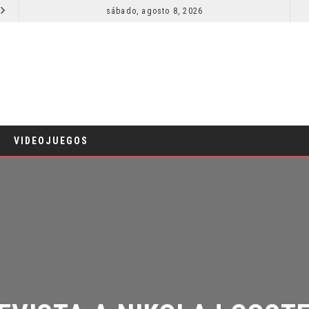
SECUELA DE JURASSIC WORLD REBIRTH PIERDE DIRECTOR
sábado, agosto 8, 2026
RESEÑA LA INVITACIÓN: OLIVIA WILDE REFLEXIONA SOBRE LA VIDA CONYUGAL
CINE
VIDEOJUEGOS
EVISTA A NIKOLAJ COSTE