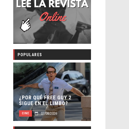
POPULARES
SECUELA DE
 –
¿POR QUÉ FREE GUY 2
WORLD REBI
SIGUE EN EL LIMBO?
DIRECTOR
07/08/2026
07/0
CINE
CINE