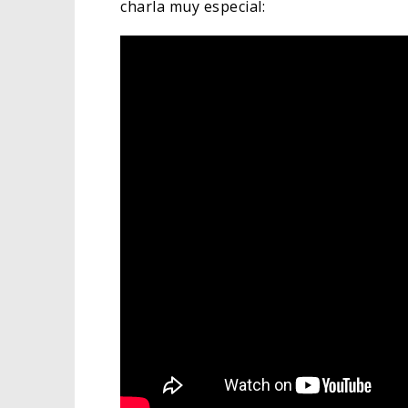
charla muy especial:
EL L
ELIG
CINE