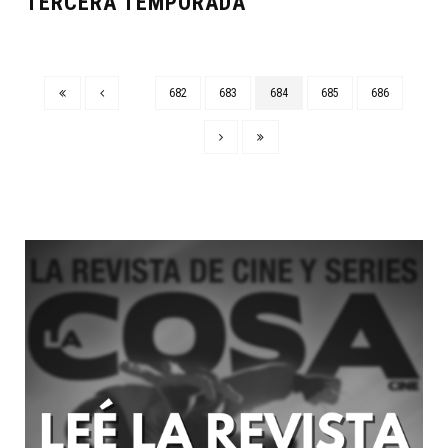
TERCERA TEMPORADA
682
683
684
685
686