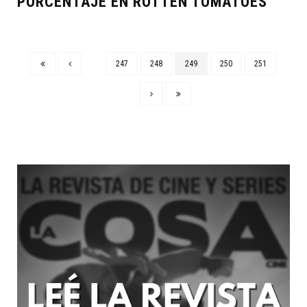
PORCENTAJE EN ROTTEN TOMATOES
247
248
249
250
251