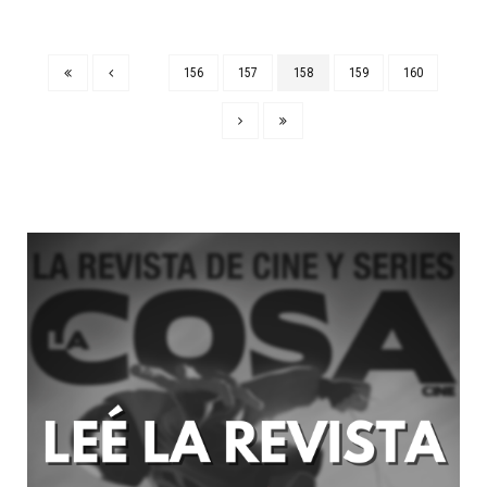
156
157
158
159
160