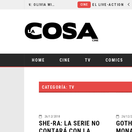
RESEÑA LA INVITACIÓN: OLIVIA WILDE REFLEXIONA SOBRE LA VIDA CONYUGAL
CINE
HOME
CINE
TV
COMICS
CATEGORÍA: TV
26/12/2018
26/12/
SHE-RA: LA SERIE NO
GOTH
CONTARÁ CON LA
MONA