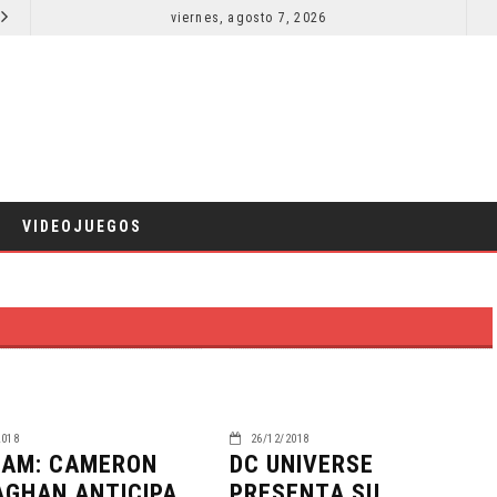
EL LIVE-ACTION DE ZELDA ELIGE A SU VILLANO
viernes, agosto 7, 2026
LA NOCHE DEL DEMONIO: ESTÁN ENTRE NOSOTROS – TRAILER FINAL
CINE
VIDEOJUEGOS
2018
26/12/2018
AM: CAMERON
DC UNIVERSE
GHAN ANTICIPA
PRESENTA SU