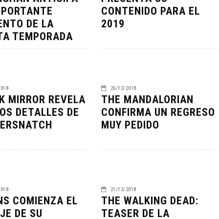
MPORTANTE
CONTENIDO PARA EL
NTO DE LA
2019
TA TEMPORADA
2018
26/12/2018
K MIRROR REVELA
THE MANDALORIAN
OS DETALLES DE
CONFIRMA UN REGRESO
ERSNATCH
MUY PEDIDO
NDO BLOOM AFIRMA
R RECHAZADO SER
SPIDER-MAN: UN NUEVO
MAN
DÍA ESTÁ IMPARABLE
05/08/2026
05/08/2026
CINE
2018
21/12/2018
NS COMIENZA EL
THE WALKING DEAD:
JE DE SU
TEASER DE LA