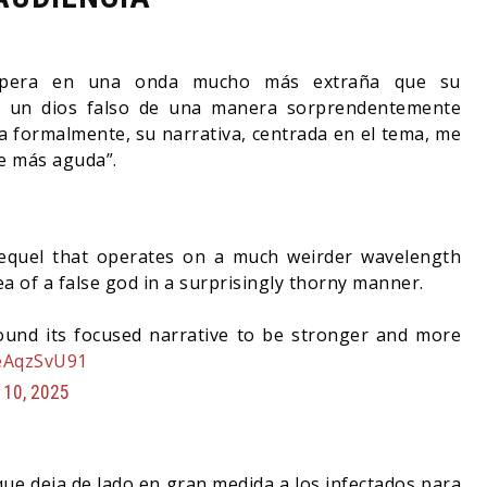
e opera en una onda mucho más extraña que su
e un dios falso de una manera sorprendentemente
sa formalmente, su narrativa, centrada en el tema, me
te más aguda”.
sequel that operates on a much weirder wavelength
ea of a false god in a surprisingly thorny manner.
found its focused narrative to be stronger and more
OeAqzSvU91
 10, 2025
ue deja de lado en gran medida a los infectados para