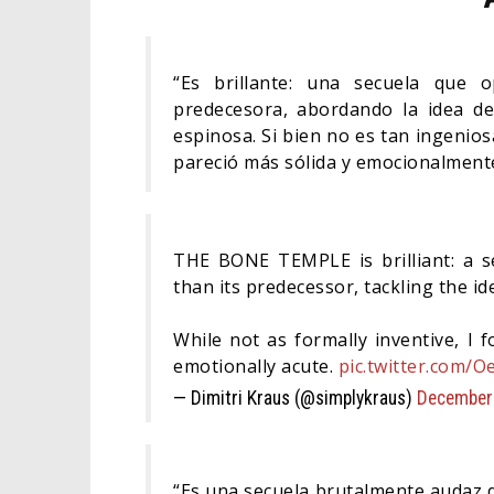
“Es brillante: una secuela qu
predecesora, abordando la idea d
espinosa. Si bien no es tan ingenio
pareció más sólida y emocionalmen
THE BONE TEMPLE is brilliant: a 
than its predecessor, tackling the id
While not as formally inventive, I 
emotionally acute.
pic.twitter.com/
— Dimitri Kraus (@simplykraus)
December
“Es una secuela brutalmente audaz q