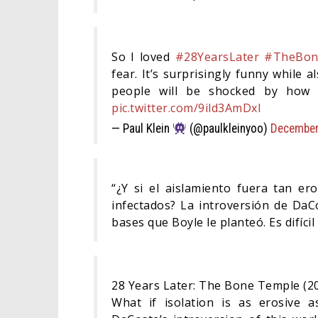
So I loved
#28YearsLater
#TheBon
fear. It’s surprisingly funny while 
people will be shocked by how we
pic.twitter.com/9ild3AmDxl
— Paul Klein
(@paulkleinyoo)
December
“¿Y si el aislamiento fuera tan er
infectados? La introversión de DaC
bases que Boyle le planteó. Es difíc
28 Years Later: The Bone Temple (2
What if isolation is as erosive a