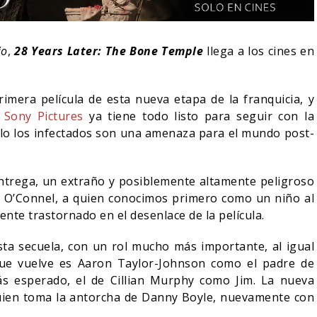
io
,
28 Years Later: The Bone Temple
llega a los cines en
imera película de esta nueva etapa de la franquicia, y
,
Sony Pictures
ya tiene todo listo para seguir con la
ólo los infectados son una amenaza para el mundo post-
entrega, un extraño y posiblemente altamente peligroso
ck O’Connel, a quien conocimos primero como un niño al
mente trastornado en el desenlace de la película.
NDO BLOOM AFIRMA
R RECHAZADO SER
SPIDER-MAN: UN NUEVO
ta secuela, con un rol mucho más importante, al igual
MAN
DÍA ESTÁ IMPARABLE
que vuelve es Aaron Taylor-Johnson como el padre de
s esperado, el de Cillian Murphy como Jim. La nueva
05/08/2026
05/08/2026
CINE
 quien toma la antorcha de Danny Boyle, nuevamente con