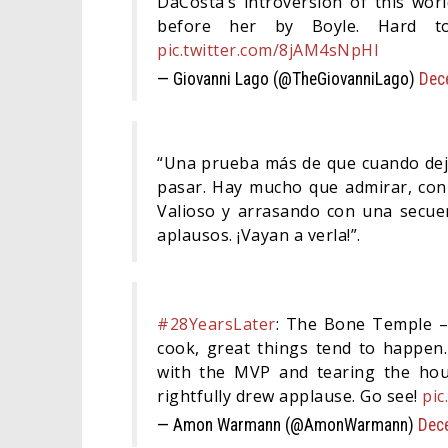
DaCosta’s introversion of this wor
before her by Boyle. Hard t
pic.twitter.com/8jAM4sNpHl
— Giovanni Lago (@TheGiovanniLago)
Dec
“Una prueba más de que cuando deja
pasar. Hay mucho que admirar, con
Valioso y arrasando con una secue
aplausos. ¡Vayan a verla!”.
#28YearsLater
: The Bone Temple –
cook, great things tend to happen
with the MVP and tearing the hou
rightfully drew applause. Go see!
pic
— Amon Warmann (@AmonWarmann)
Dec