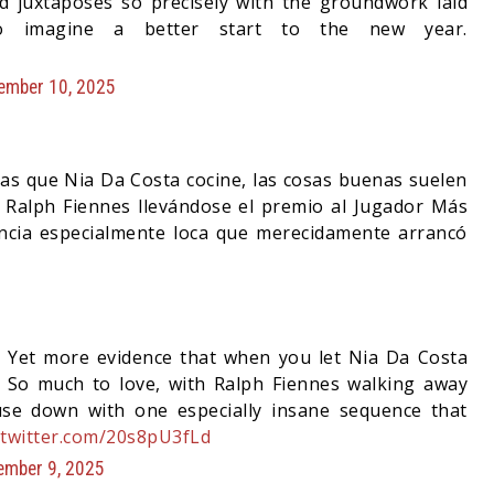
ld juxtaposes so precisely with the groundwork laid
o imagine a better start to the new year.
ember 10, 2025
s que Nia Da Costa cocine, las cosas buenas suelen
 Ralph Fiennes llevándose el premio al Jugador Más
ncia especialmente loca que merecidamente arrancó
 Yet more evidence that when you let Nia Da Costa
. So much to love, with Ralph Fiennes walking away
se down with one especially insane sequence that
.twitter.com/20s8pU3fLd
ember 9, 2025