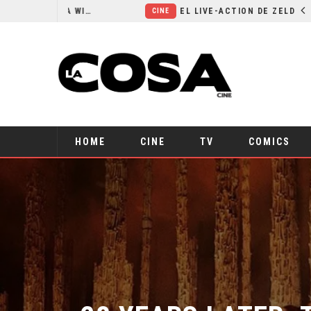
RESEÑA LA INVITACIÓN: OLIVIA WILDE REFLEXIONA SOBRE LA VIDA CONYUGAL
EL LIVE-ACTION DE ZELDA ELIGE A SU VILLANO
CINE
HOME
CINE
TV
COMICS
28 YEARS LATER: 