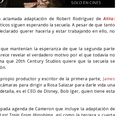
a aclamada adaptación de Robert Rodríguez de
Alita:
náticos siguen esperando la secuela. A pesar de que tanto
eclarado querer hacerla y estar trabajando en ello, no
 que mantenían la esperanza de que la segunda parte
rece revelar el verdadero motivo por el que todavía no
a que 20th Century Studios quiere que la secuela se
ón.
 propio productor y escritor de la primera parte,
James
¿PODRÍA COLLEEN WING
 cámaras para dirigir a Rosa Salazar para darle vida una
ER-MAN: UN NUEVO
APARECER EN DAREDEVIL
etalla, es el CEO de Disney, Bob Iger, quien tiene esta
ESTÁ IMPARABLE
BORN AGAIN?
05/08/2026
05/08/2026
COMICS
pada agenda de Cameron que incluye la adaptación de
Last Train From Hiroshima
, así como la tercera y cuarta