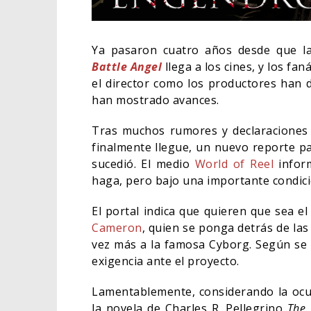
Ya pasaron cuatro años desde que l
Battle Angel
llega a los cines, y los fa
el director como los productores han d
han mostrado avances.
Tras muchos rumores y declaraciones
finalmente llegue, un nuevo reporte pa
sucedió. El medio
World of Reel
inform
haga, pero bajo una importante condici
El portal indica que quieren que sea el
Cameron
, quien se ponga detrás de las
SPID
vez más a la famosa Cyborg. Según se d
DÍA 
exigencia ante el proyecto.
CINE
Lamentablemente, considerando la ocu
la novela de Charles R. Pellegrino
The 