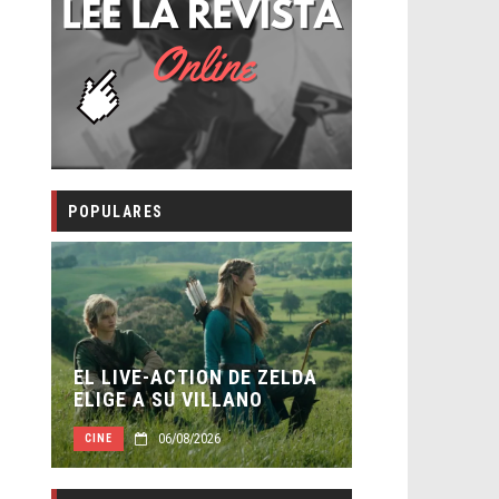
POPULARES
LA NOCHE D
:
EL LIVE-ACTION DE ZELDA
ESTÁN ENT
ELIGE A SU VILLANO
TRAILER FI
06/08/2026
06/0
CINE
CINE