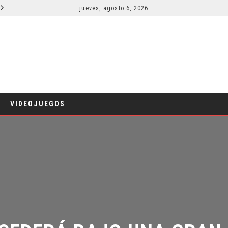
jueves, agosto 6, 2026
ORLANDO BLOOM AFIRMA HABER RECHAZADO SER BATMAN
CINE
CINE
VIDEOJUEGOS
CEDERÁ BAJO UNA GRAN 