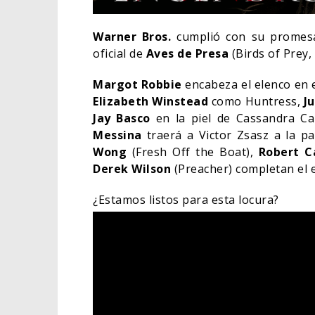
Warner Bros.
cumplió con su promesa 
oficial de
Aves de Presa
(Birds of Prey,
Margot Robbie
encabeza el elenco en 
Elizabeth Winstead
como Huntress,
J
Jay Basco
en la piel de Cassandra Ca
Messina
traerá a Victor Zsasz a la p
Wong
(Fresh Off the Boat),
Robert Ca
Derek Wilson
(Preacher) completan el e
¿Estamos listos para esta locura?
DEST
SOBR
DE W
TV