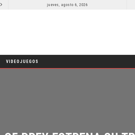
jueves, agosto 6, 2026
¿PODRÍA COLLEEN WING APARECER EN DAREDEVIL: BORN AGAIN?
COMICS
TV
VIDEOJUEGOS
 OF PREY ESTRENA SU TRA