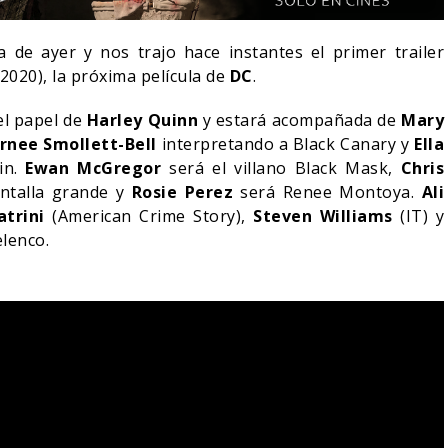
de ayer y nos trajo hace instantes el primer trailer
 2020), la próxima película de
DC
.
el papel de
Harley Quinn
y estará acompañada de
Mary
urnee Smollett-Bell
interpretando a Black Canary y
Ella
in.
Ewan McGregor
será el villano Black Mask,
Chris
antalla grande y
Rosie Perez
será Renee Montoya.
Ali
trini
(American Crime Story),
Steven Williams
(IT) y
lenco.
IN DANIEL CRETTON
E LA CANCELACIÓN
MONSTER – TEMPORADA 
ONDER MAN
PRIMERAS IMÁGENES
04/08/2026
04/08/2026
TV