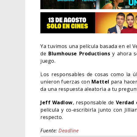
Ya tuvimos una película basada en el V
de
Blumhouse Productions
y ahora se
juego.
Los responsables de cosas como la ú
unieron fuerzas con
Mattel
para hacer 
da una respuesta aleatoria a tu pregun
Jeff Wadlow
, responsable de
Verdad 
EL L
ELIG
película y co-escribirla junto con Jil
respecto.
CINE
Fuente:
Deadline