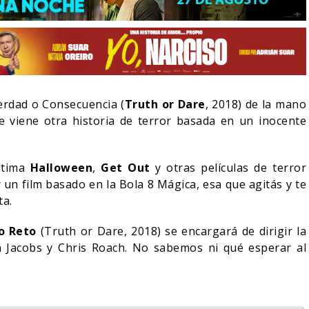
erdad o Consecuencia (
Truth or Dare
, 2018) de la mano
 viene otra historia de terror basada en un inocente
ltima
Halloween
,
Get Out
y otras películas de terror
un film basado en la Bola 8 Mágica, esa que agitás y te
ta.
LA NOCHE DEL DEMONIO:
o Reto
(Truth or Dare, 2018) se encargará de dirigir la
IVE-ACTION DE ZELDA
ESTÁN ENTRE NOSOTROS
E A SU VILLANO
TRAILER FINAL
lian Jacobs y Chris Roach. No sabemos ni qué esperar al
06/08/2026
06/08/2026
CINE