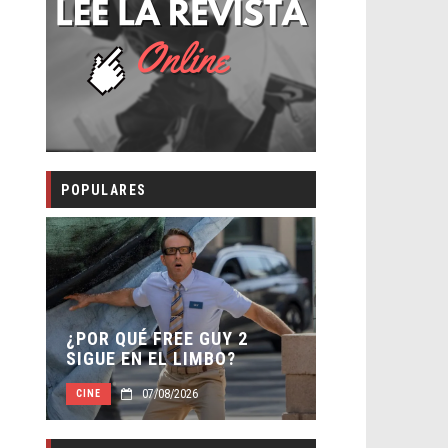
POPULARES
SECUELA DE
 –
¿POR QUÉ FREE GUY 2
WORLD REBI
SIGUE EN EL LIMBO?
DIRECTOR
07/08/2026
07/0
CINE
CINE