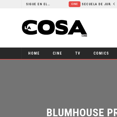
¿POR QUÉ FREE GUY 2 SIGUE EN EL LIMBO?
SECUELA DE JURASSIC WORLD REBIRTH PIERDE DIRECTOR
CINE
HOME
CINE
TV
COMICS
BLUMHOUSE PRE